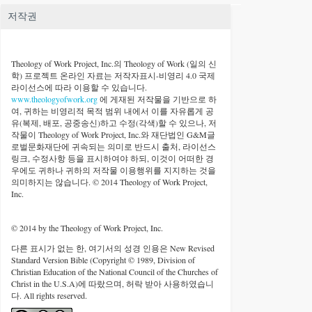
저작권
Theology of Work Project, Inc.
의 Theology of Work (일의 신
학) 프로젝트 온라인 자료는 저작자표시-비영리 4.0 국제
라이선스에 따라 이용할 수 있습니다.
www.theologyofwork.org
에 게재된 저작물을 기반으로 하
여, 귀하는 비영리적 목적 범위 내에서 이를 자유롭게 공
유(복제, 배포, 공중송신)하고 수정(각색)할 수 있으나, 저
작물이 Theology of Work Project, Inc.와 재단법인 G&M글
로벌문화재단에 귀속되는 의미로 반드시 출처, 라이선스
링크, 수정사항 등을 표시하여야 하되, 이것이 어떠한 경
우에도 귀하나 귀하의 저작물 이용행위를 지지하는 것을
의미하지는 않습니다. © 2014 Theology of Work Project,
Inc.
© 2014 by the Theology of Work Project, Inc.
다른 표시가 없는 한, 여기서의 성경 인용은 New Revised
Standard Version Bible (Copyright © 1989, Division of
Christian Education of the National Council of the Churches of
Christ in the U.S.A)에 따랐으며, 허락 받아 사용하였습니
다. All rights reserved.