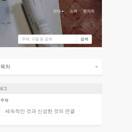
언어
소개
문의처
검색
목차
태그
주제
세속적인 것과 신성한 것의 연결