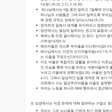
다(창1:26-29, 2:15, 2:18-20).
하나님께서는 6일 동안 일하고 7일째에 안식
하나님의 사람들은 그에 따라 일하도록 부르심을 받았
에 관한 규칙도 정해져 있다(시104:19-23).
정직하게 일해서 생계를 유지하라고 명령받았다(시128
잠언에서는 열심히 일하라는 권고의 말씀과 나태에
육체노동 또한 괄시해서는 안 된다. 심지어 왕도
사하셨다(막6:3).
예언자들은 게으른 부자들을 비난한다(암6:3-6 
예수님께서도 이전의 선지자들처럼(사5:7-8, 미3
는 이들을 꾸짖으신다(마23:23).
사도 바울은 독립적인 생활을 유지하고 자존심
인 모습을 통해 자신을 따르는 개종자들에게 좋
누라고 이들에게 권했다(엡4:28). 바울은 
4:11). 그래서 일상적인 일을 제쳐둔 채 보
의존해서 사는 열성주의자들을 바울은 질책했다(살
우리는 노동을 하나의 예배 행위로서 접근해야 한다(고
또 성경에서는 직장 문제에 대해 염려하는 구절도 찾을
우리는 그저 상사들을 기쁘게 하기 위해 일하는 