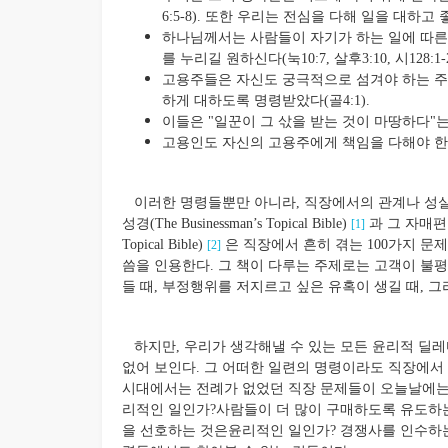
6:5-8). 또한 우리는 전심을 다해 일을 대하고 좋은
하나님께서는 사람들이 자기가 하는 일에 따른 
를 누리길 원하신다(눅10:7, 살후3:10, 시128:1-2
고용주들은 자신도 궁극적으로 섬겨야 하는 주
하게 대하도록 명령받았다(골4:1).
이들은 "일꾼이 그 삯을 받는 것이 마땅하다"는 사
고용인도 자신의 고용주에게 책임을 다해야 한다는 
이러한 명령들뿐만 아니라, 직장에서의 관계나 성실함
성경(The Businessman’s Topical Bible)
과 그 자매편인
[1]
Topical Bible)
은 직장에서 흔히 겪는 100가지 문제
[2]
씀을 인용한다. 그 책이 다루는 주제로는 고객이 불평
들 때, 부정행위를 저지르고 싶은 유혹이 생길 때, 
하지만, 우리가 생각해낼 수 있는 모든 윤리적 딜레
없어 보인다. 그 어떠한 일련의 명령이라도 직장에서
시대에서는 전례가 없었던 직장 문제들이 오늘날에는
리적인 일인가?사람들이 더 많이 구매하도록 유도하
을 선호하는 것은윤리적인 일인가? 경쟁사를 인수하는