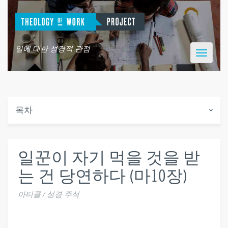
일에 대한 성경적 관점
Toggle
navigatio
목차
일꾼이 자기 먹을 것을 받
는 건 당연하다 (마10장)
아티클 / 성경 주석