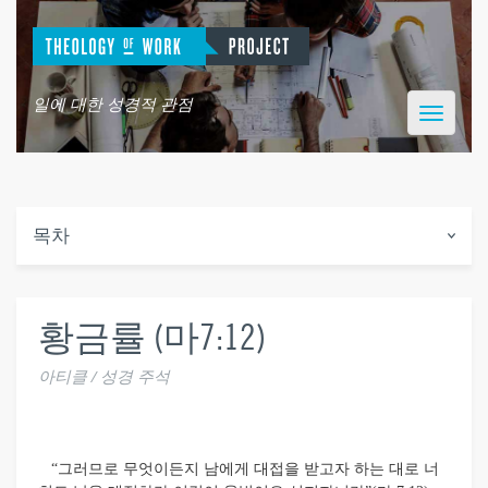
일에 대한 성경적 관점
Toggle
navigatio
목차
황금률 (마7:12)
아티클 / 성경 주석
“그러므로 무엇이든지 남에게 대접을 받고자 하는 대로 너