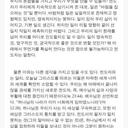
무지의 혼합물을 가지고 우리가 무엇을 만들 수 있을까? 전도
자가 우리에게 지속적으로 상기시켜 준 대로, 일은 “바람을 잡
으려는 것”일 뿐이다. 바람처럼 일은 실질적으로 존재하고 영
향력도 있지만, 영속적이지는 못하다. 일이 있어 우리 삶이 이
어지고, 기쁜 일도 생긴다. 하지만 일이 끼칠 영향의 끝이 선
일지 악일지 예측하기란 어렵다. 그리고 우리의 일이 현재를
넘어 우리를 어디로 인도할지도 알 수 없다. 일이 영속적인
것, 영구적인 것, 궁극적으로 좋은 것으로 변할 것인가? 해 아
래에서 무언가를 확실히 안다는 것은 참으로 불가능하다고 전
도자는 말한다.
물론 이와는 다른 생각을 가지고 있을 수도 있다. 전도자와
는 달리, 오늘날 그리스도를 따르는 이들은 타락한 세계 너머
의 세계를 확연히 소망할 수 있다. 우리는 해 아래에서 끝나지
않을 권세를 가지신 새로운 전도자, 즉, 예수님의 삶과 사망과
부활에 대한 증인이기 때문이다(눅 23:44). 예수님은 선언하셨
다. “하나님의 나라가 이미 너희에게 임하였느니라”(마
12:28). 하나님은 우리가 사는 이 세상을 구속하셨고, 또한 이
세상은 그리스도의 통치를 받고 있다. 전도서의 필자가 알지
못하는 것(그의 말마따나 알 수 없는 것)은, 하나님께서 이 세
상을 정죄하려 아들을 보내신 것이 아니라 그분이 원하시는