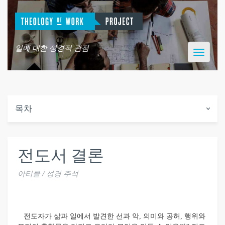
일에 대한 성경적 관점
Toggle
navigatio
목차
전도서 결론
아티클 / 성경 주석
전도자가 삶과 일에서 발견한 선과 악, 의미와 공허, 행위와