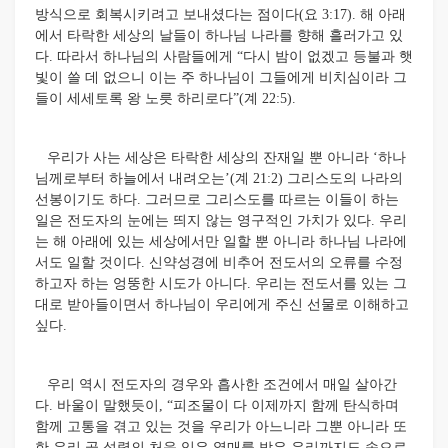
방식으로 회복시키려고 보내셨다는 점이다(요 3:17). 해 아래
에서 타락한 세상의 날들이 하나님 나라를 향해 흘러가고 있
다. 따라서 하나님의 사람들에게 “다시 밤이 없겠고 등불과 햇
빛이 쓸 데 없으니 이는 주 하나님이 그들에게 비치심이라 그
들이 세세토록 왕 노릇 하리로다”(계 22:5).
우리가 사는 세상은 타락한 세상의 잔재일 뿐 아니라 ‘하나
님께로부터 하늘에서 내려오는’(계 21:2) 그리스도의 나라의
선봉이기도 하다.
그러므로 그리스도를 따르는 이들이 하는
일은 전도자의 눈에는 띄지 않는 영구적인 가치가 있다. 우리
는 해 아래에 있는 세상에서만 일할 뿐 아니라 하나님 나라에
서도 일할 것이다. 신약성경에 비추어 전도서의 오류를 수정
하고자 하는 엉뚱한 시도가 아니다. 우리는 전도서를 있는 그
대로 받아들이면서 하나님이 우리에게 주신 선물로 이해하고
싶다.
우리 역시 전도자의 경우와 흡사한 조건에서 매일 살아간
다. 바울이 말했듯이, “피조물이 다 이제까지 함께 탄식하며
함께 고통을 겪고 있는 것을 우리가 아느니라 그뿐 아니라 또
한 우리 곧 성령의 처음 익은 열매를 받은 우리까지도 속으로