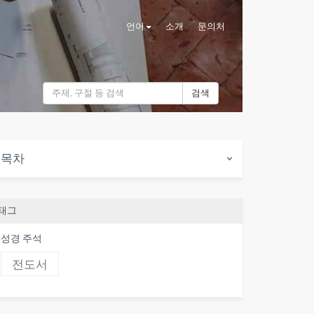
언어
소개
문의처
검색
목차
태그
성경 주석
전도서