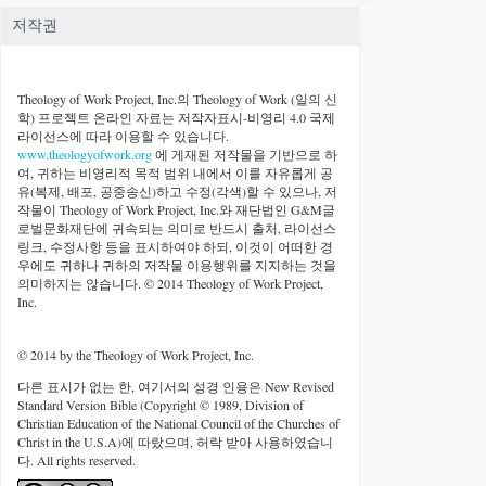
저작권
Theology of Work Project, Inc.
의 Theology of Work (일의 신
학) 프로젝트 온라인 자료는 저작자표시-비영리 4.0 국제
라이선스에 따라 이용할 수 있습니다.
www.theologyofwork.org
에 게재된 저작물을 기반으로 하
여, 귀하는 비영리적 목적 범위 내에서 이를 자유롭게 공
유(복제, 배포, 공중송신)하고 수정(각색)할 수 있으나, 저
작물이 Theology of Work Project, Inc.와 재단법인 G&M글
로벌문화재단에 귀속되는 의미로 반드시 출처, 라이선스
링크, 수정사항 등을 표시하여야 하되, 이것이 어떠한 경
우에도 귀하나 귀하의 저작물 이용행위를 지지하는 것을
의미하지는 않습니다. © 2014 Theology of Work Project,
Inc.
© 2014 by the Theology of Work Project, Inc.
다른 표시가 없는 한, 여기서의 성경 인용은 New Revised
Standard Version Bible (Copyright © 1989, Division of
Christian Education of the National Council of the Churches of
Christ in the U.S.A)에 따랐으며, 허락 받아 사용하였습니
다. All rights reserved.