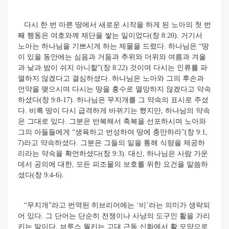
다시 한 번 마른 땅에서 새로운 시작을 하게 된 노아의 첫 번
째 행동은 여호와께 제단을 쌓는 일이었다(창 8:20). 거기서
노아는 하나님을 기쁘시게 하는 제물을 드렸다. 하나님은 “땅
이 있을 동안에는 심음과 거둠과 추위와 더위와 여름과 겨울
과 낮과 밤이 쉬지 아니할”(창 8:22) 것이며 다시는 인류를 파
멸하지 않겠다고 결심하셨다. 하나님은 노아와 그의 후손과
언약을 맺으시며 다시는 땅을 홍수로 멸망하지 않겠다고 약속
하셨다(창 9:8-17). 하나님은 무지개를 그 약속의 표시로 주셨
다. 비록 땅이 다시 급격하게 바뀌기는 했지만, 하나님의 약속
은 그대로 있다. 그분은 반복해서 축복을 선포하시며 노아와
그의 아들들에게 “생육하고 번성하여 땅에 충만하라”(창 9:1,
7)라고 약속하셨다. 그분은 그들의 일을 통해 식량을 제공하
리라는 약속을 확언하셨다(창 9:3). 대신, 하나님은 사람 가운
데서 공의에 대한, 모든 피조물의 보호를 위한 요건을 말씀하
셨다(창 9:4-6).
“무지개”라고 번역된 히브리어에는 ‘비’라는 의미가 생략되
어 있다. 그 단어는 단순히 전쟁이나 사냥의 도구인 활을 가리
키는 말이다. 브루스 월키는 고대 근동 신화에서 활 모양으로