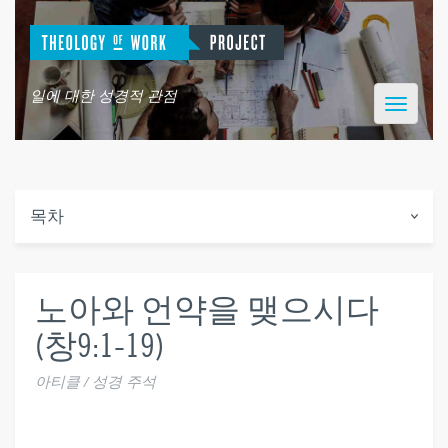
일에 대한 성경적 관점
Toggle
navigatio
목차
노아와 언약을 맺으시다
(창9:1-19)
아티클 / 성경 주석