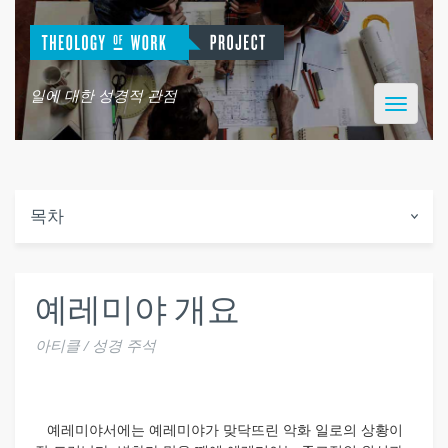
일에 대한 성경적 관점
Toggle
navigatio
목차
예레미야 개요
아티클 / 성경 주석
예레미야서에는 예레미야가 맞닥뜨린 악화 일로의 상황이