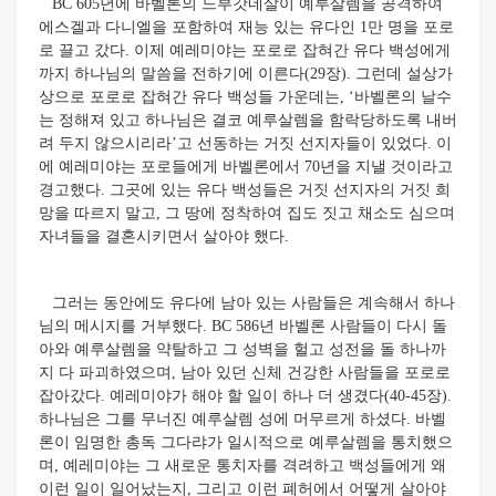
BC 605년에 바벨론의 느부갓네살이 예루살렘을 공격하여
에스겔과 다니엘을 포함하여 재능 있는 유다인 1만 명을 포로
로 끌고 갔다. 이제 예레미야는 포로로 잡혀간 유다 백성에게
까지 하나님의 말씀을 전하기에 이른다(29장). 그런데 설상가
상으로 포로로 잡혀간 유다 백성들 가운데는, ‘바벨론의 날수
는 정해져 있고 하나님은 결코 예루살렘을 함락당하도록 내버
려 두지 않으시리라’고 선동하는 거짓 선지자들이 있었다. 이
에 예레미야는 포로들에게 바벨론에서 70년을 지낼 것이라고
경고했다. 그곳에 있는 유다 백성들은 거짓 선지자의 거짓 희
망을 따르지 말고, 그 땅에 정착하여 집도 짓고 채소도 심으며
자녀들을 결혼시키면서 살아야 했다.
그러는 동안에도 유다에 남아 있는 사람들은 계속해서 하나
님의 메시지를 거부했다. BC 586년 바벨론 사람들이 다시 돌
아와 예루살렘을 약탈하고 그 성벽을 헐고 성전을 돌 하나까
지 다 파괴하였으며, 남아 있던 신체 건강한 사람들을 포로로
잡아갔다. 예레미야가 해야 할 일이 하나 더 생겼다(40-45장).
하나님은 그를 무너진 예루살렘 성에 머무르게 하셨다. 바벨
론이 임명한 총독 그다랴가 일시적으로 예루살렘을 통치했으
며, 예레미야는 그 새로운 통치자를 격려하고 백성들에게 왜
이런 일이 일어났는지, 그리고 이런 폐허에서 어떻게 살아야