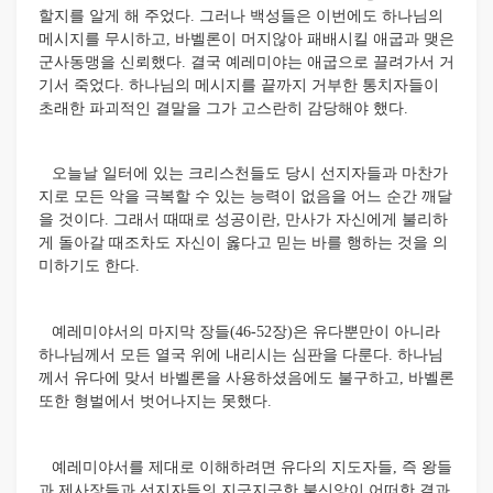
할지를 알게 해 주었다. 그러나 백성들은 이번에도 하나님의
메시지를 무시하고, 바벨론이 머지않아 패배시킬 애굽과 맺은
군사동맹을 신뢰했다. 결국 예레미야는 애굽으로 끌려가서 거
기서 죽었다. 하나님의 메시지를 끝까지 거부한 통치자들이
초래한 파괴적인 결말을 그가 고스란히 감당해야 했다.
오늘날 일터에 있는 크리스천들도 당시 선지자들과 마찬가
지로 모든 악을 극복할 수 있는 능력이 없음을 어느 순간 깨달
을 것이다. 그래서 때때로 성공이란, 만사가 자신에게 불리하
게 돌아갈 때조차도 자신이 옳다고 믿는 바를 행하는 것을 의
미하기도 한다.
예레미야서의 마지막 장들(46-52장)은 유다뿐만이 아니라
하나님께서 모든 열국 위에 내리시는 심판을 다룬다. 하나님
께서 유다에 맞서 바벨론을 사용하셨음에도 불구하고, 바벨론
또한 형벌에서 벗어나지는 못했다.
예레미야서를 제대로 이해하려면 유다의 지도자들, 즉 왕들
과 제사장들과 선지자들의 지긋지긋한 불신앙이 어떠한 결과