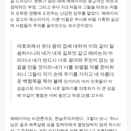
잘 드러난다. 변화가 많은 때에 예레미야는 종교적인 위선과
경제적인 부정, 그리고 유다 지도자들과 그들을 따르는 자들
의 포학한 관행에 도전하는 난감한 임무를 맡았다. 예레미야
는 경고의 목소리이자, 다른 이들은 무시해 버릴 가혹한 실상
에 사람들의 주의를 끌어모으는 파수꾼이었다.
여호와께서 유다 왕의 집에 대하여 이와 같이 말
씀하시니라 네가 내게 길르앗 같고 레바논의 머
리이나 내가 반드시 너로 광야와 주민이 없는 성
읍을 만들 것이라 내가 너를 파멸할 자를 준비하
리니 그들이 각기 손에 무기를 가지고 네 아름다
운 백향목을 찍어 불에
던지리라 여러 민족들이 이
성읍으로 지나가며 서로 말하기를 여호와가 이 큰 성읍
에 이같이 행함은 어찌 됨인고 하겠고(렘 22:6-8).
예레미야는 비관론자요, 현실주의자였다. 그렇다 보니 ‘하나
님은 결코 예루살렘 성을 침략자에게 멸망당하지 않게 하시리
라’고 주장하는 거짓 선지자들에 의해 쫓겨나고 조롱당했다.