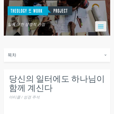
일에 대한 성경적 관점
Toggle
navigatio
목차
당신의 일터에도 하나님이
함께 계신다
아티클 / 성경 주석