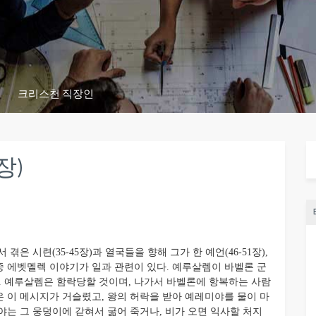
크리스천 직장인
장)
시련(35-45장)과 열국들을 향해 그가 한 예언(46-51장),
그중 에벳멜렉 이야기가 일과 관련이 있다. 예루살렘이 바벨론 군
 예루살렘은 함락당할 것이며, 나가서 바벨론에 항복하는 사람
 이 메시지가 거슬렸고, 왕의 허락을 받아 예레미야를 물이 마
야는 그 웅덩이에 갇혀서 굶어 죽거나, 비가 오면 익사할 처지