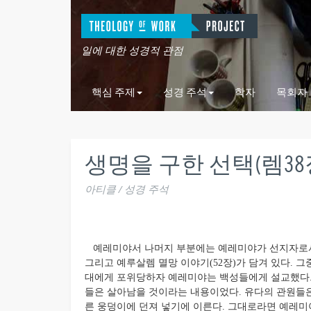
일에 대한 성경적 관점
핵심 주제
성경 주석
학자
목회자
생명을 구한 선택(렘38
아티클 / 성경 주석
예레미야서 나머지 부분에는 예레미야가 선지자로서 겪은 
그리고 예루살렘 멸망 이야기(52장)가 담겨 있다. 
대에게 포위당하자 예레미야는 백성들에게 설교했다.
들은 살아남을 것이라는 내용이었다. 유다의 관원들은
른 웅덩이에 던져 넣기에 이른다. 그대로라면 예레미