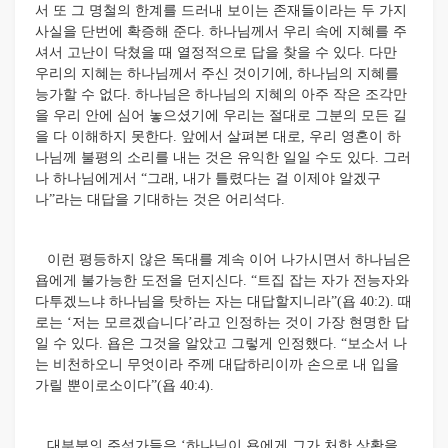
서 또 그 명철의 한계를 드러내 보이는 존재들이라는 두 가지
사실을 단번에 확증해 준다. 하나님께서 우리 속에 지혜를 주
셔서 고난이 닥쳤을 때 열정적으로 답을 찾을 수 있다. 다만
우리의 지혜는 하나님께서 주신 것이기에, 하나님의 지혜를
능가할 수 없다. 하나님은 하나님의 지혜의 아주 작은 조각만
을 우리 안에 심어 놓으셨기에 우리는 절대로 그분의 모든 길
을 다 이해하지 못한다. 앞에서 살펴본 대로, 우리 영혼이 하
나님께 불평의 소리를 내는 것은 유익한 일일 수도 있다. 그러
나 하나님에게서 “그래, 내가 틀렸다는 걸 이제야 알겠구
나”라는 대답을 기대하는 것은 어리석다.
이런 평등하지 않은 독대를 계속 이어 나가시면서 하나님은
욥에게 불가능한 도전을 던지신다. “트집 잡는 자가 전능자와
다투겠느냐 하나님을 탓하는 자는 대답할지니라”(욥 40:2). 때
로는 ‘저는 모르겠습니다’라고 인정하는 것이 가장 현명한 답
일 수 있다. 욥은 그것을 알았고 그렇게 인정했다. “보소서 나
는 비천하오니 무엇이라 주께 대답하리이까 손으로 내 입을
가릴 뿐이로소이다”(욥 40:4).
대부분의 주석가들은 ‘하나님이 욥에게 그가 처한 상황을