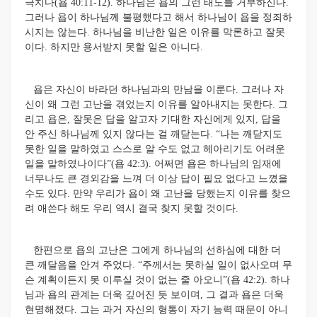
극치다(욥 40:11-12). 하나님은 욥의 그런 태도를 거부하신다.
그러나 욥이 하나님께 불평했다고 해서 하나님이 욥을 정죄하
시지는 않는다. 하나님을 비난한 일은 이유를 막론하고 잘못
이다. 하지만 용서받지 못할 일은 아니다.
욥은 자신이 바라던 하나님과의 만남을 이룬다. 그러나 자
신이 왜 그런 고난을 겪었는지 이유를 알아내지는 못한다. 그
리고 욥은, 잘못은 답을 알고자 기대한 자신에게 있지, 답을
안 주신 하나님께 있지 않다는 걸 깨닫는다. “나는 깨닫지도
못한 일을 말하였고 스스로 알 수도 없고 헤아리기도 어려운
일을 말하였나이다”(욥 42:3). 어쩌면 욥은 하나님의 임재에
너무나도 큰 경외감을 느껴 더 이상 답이 필요 없다고 느꼈을
수도 있다.
만약 우리가 욥이 왜 고난을 당했는지 이유를 찾으
려 애쓴다 해도 우리 역시 결국 찾지 못할 것이다.
한편으로 욥의 고난은 그에게 하나님의 선하심에 대한 더
큰 깨달음을 안겨 주었다. “주께서는 못하실 일이 없사오며 무
슨 계획이든지 못 이루실 것이 없는 줄 아오니”(욥 42:2). 하나
님과 욥의 관계는 더욱 깊어진 듯 보이며, 그 결과 욥은 더욱
현명해졌다. 그는 과거 자신의 형통이 자기 능력 때문이 아니