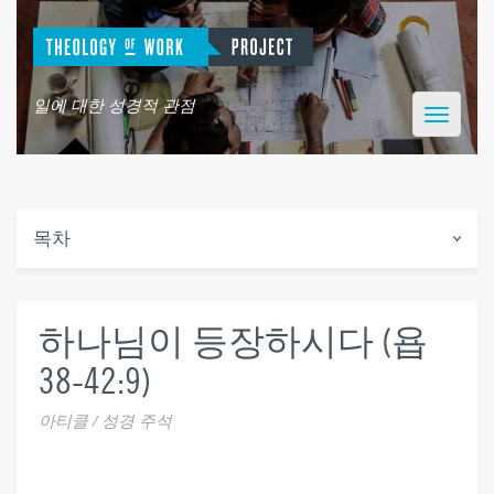
일에 대한 성경적 관점
Toggle
navigatio
목차
하나님이 등장하시다 (욥
38-42:9)
아티클 / 성경 주석