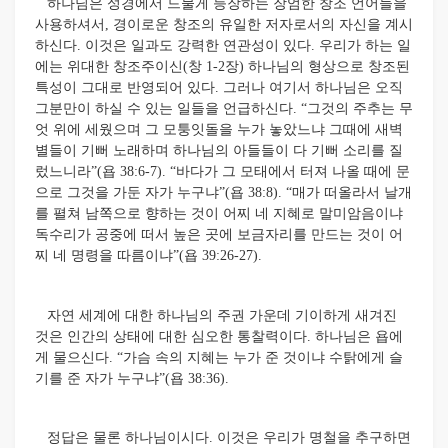
하나님은 성경에서 드물게 등장하는 장엄한 창조 언어들을
사용하셔서, 경이로운 창조의 유일한 저자로서의 자신을 계시
하신다. 이것은 일과도 강력한 연관성이 있다. 우리가 하는 일
에는 위대한 창조주이신(창 1-2장) 하나님의 형상으로 창조된
특성이 그대로 반영되어 있다. 그러나 여기서 하나님은 오직
그분만이 하실 수 있는 일들을 언급하신다. “그것의 주추는 무
엇 위에 세웠으며 그 모퉁잇돌을 누가 놓았느냐 그때에 새벽
별들이 기뻐 노래하며 하나님의 아들들이 다 기뻐 소리를 질
렀느니라”(욥 38:6-7). “바다가 그 모태에서 터져 나올 때에 문
으로 그것을 가둔 자가 누구냐”(욥 38:8). “매가 떠올라서 날개
를 펼쳐 남쪽으로 향하는 것이 어찌 네 지혜로 말미암음이냐
독수리가 공중에 떠서 높은 곳에 보금자리를 만드는 것이 어
찌 네 명령을 따름이냐”(욥 39:26-27).
자연 세계에 대한 하나님의 주권 가운데 기이하게 새겨진
것은 인간의 상태에 대한 심오한 통찰력이다. 하나님은 욥에
게 물으신다. “가슴 속의 지혜는 누가 준 것이냐 수탉에게 슬
기를 준 자가 누구냐”(욥 38:36).
정답은 물론 하나님이시다. 이것은 우리가 명철을 추구하면