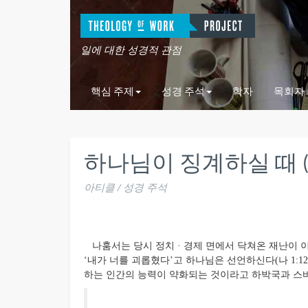
일에 대한 성경적 관점
핵심 주제
성경 주석
학자
목회자
하나님이 징계하실 때 (나1:1-
아티클 / 성경 주석
나훔서는 당시 정치 · 경제 면에서 닥쳐온 재난이 
‘내가 너를 괴롭혔다’고 하나님은 선언하신다(나 1:1
하는 인간의 능력이 약화되는 것이라고 하박국과 스