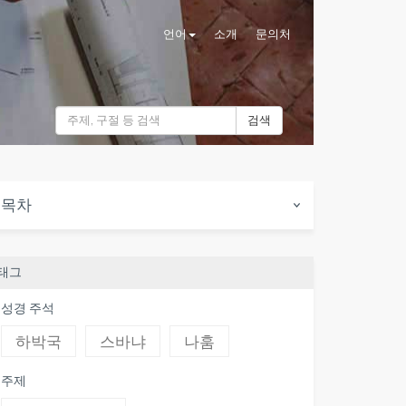
언어
소개
문의처
검색
목차
태그
성경 주석
하박국
스바냐
나훔
주제