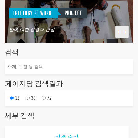
일에 대한 성경적 관점
Toggle
navigatio
검색
페이지당 검색결과
12
36
72
세부 검색
성경 주석