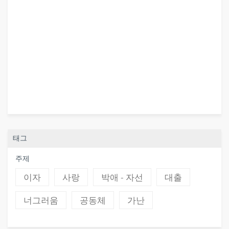
태그
주제
이자
사랑
박애 - 자선
대출
너그러움
공동체
가난