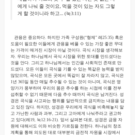
에게 나눠 줄 것이요, 먹을 것이 있는 자도 그렇
게 할 것이니라 하고... (눅3:11)
관용은 중요하다. 하지만 가족 구성원(“형제” 레25:35) 혹은
도움이 필요한 이들에게 관용을 베풀 수 있는 가장 좋은 무대
는 가격이 매겨진 시장이 아닐 것이다. 곡식 시장을 생각해보
자. 우리는 하나님께서 곡식 시장을 위한 토대를 만드셨다는
것을 안다. 그리고 하나님께서는 인간을 사회적인 존재로 만
드셨다. 모든 이들이 곡식을 기를 수 있는 똑같은 능력을 받지
않았으며, 곡식은 모든 곳에서 똑같이 잘 자라지 않고, 곡식은
1년 365일 동안 매일 추수될 수 있는 것이 아니며, 곡식은 영
양가가 풍부하며 우리의 몸은 추수를 하는 시점에 이를 전부
섭취할 수 없기 때문에 다음 추수 때까지 곡식은 남겨진다. 성
경은 곡식을 사고파는 행위를 일반적으로 금지하는 내용을 담
고 있진 않다. 하지만, 성경은 우리에게 곡식을 비축해놓지 말
고 가난한 사람과 과부, 그리고 고아에게 나눠주라고 권고하
고 있다(레19, 눅12:16-21). 앞서 살펴본 대로, 성경은 금융 자
원에 대해서도 이와 비슷한 가르침을 전한다. 하나님의 창조
계획을 통해 의도된 대로 대부분의 금전적 자원을 시장에서