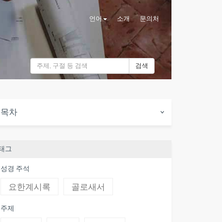
언어
소개
문의처
검색
목차
태그
성경 주석
요한계시록
골로새서
주제