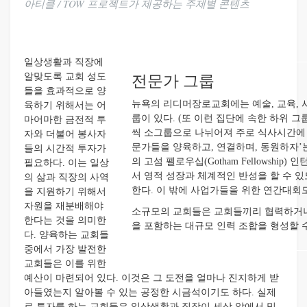
아티클 / TOW 프로젝트가 제공하는 주제별 콘텐츠
일상생활과 직장에
알맞도록 교회 성도
전문가 그룹
들을 효과적으로 양
뉴욕의 리디머장로교회에는 예술, 교육, 사업,
육하기 위해서는 어
룹이 있다. (또 이런 집단에 속한 하위 그
마어마한 금전적 투
씩 소그룹으로 나뉘어져 주로 식사시간에 
자와 더불어 봉사자
문가들을 양육하고, 연결하며, 동원하자’는
들의 시간적 투자가
의 고섬 펠로우십(Gotham Fellowsh
필요하다. 이는 일상
서 영적 성장과 체계적인 반성을 할 수 
의 삶과 직장의 사역
한다. 이 밖에 사업가들을 위한 연간대회도
을 지원하기 위해서
자원을 재분배해야
소규모의 교회들은 교회들끼리 협력하거나
한다는 것을 의미한
을 포함하는 대규모 인력 조합을 형성할 수
다. 양육하는 교회들
중에서 가장 발전한
교회들은 이를 위한
예산이 마련되어 있다. 이것은 그 도전을 얼마나 진지하게 받
아들였는지 알아볼 수 있는 공정한 시금석이기도 하다. 실제
로 투자를 하는 교회들은 일상생활과 직장이 세상 앞에서 믿