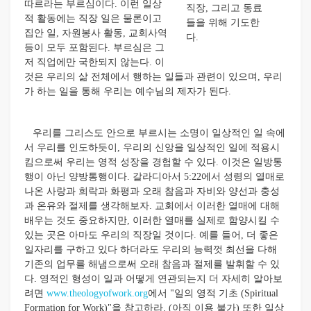
따르라는 부르심이다. 이런 일상
직장, 그리고 동료
적 활동에는 직장 일은 물론이고
들을 위해 기도한
집안 일, 자원봉사 활동, 교회사역
다.
등이 모두 포함된다. 부르심은 그
저 직업에만 국한되지 않는다. 이
것은 우리의 삶 전체에서 행하는 일들과 관련이 있으며, 우리
가 하는 일을 통해 우리는 예수님의 제자가 된다.
우리를 그리스도 안으로 부르시는 소명이 일상적인 일 속에
서 우리를 인도하듯이, 우리의 신앙을 일상적인 일에 적용시
킴으로써 우리는 영적 성장을 경험할 수 있다. 이것은 일방통
행이 아닌 양방통행이다. 갈라디아서 5:22에서 성령의 열매로
나온 사랑과 희락과 화평과 오래 참음과 자비와 양선과 충성
과 온유와 절제를 생각해보자. 교회에서 이러한 열매에 대해
배우는 것도 중요하지만, 이러한 열매를 실제로 함양시킬 수
있는 곳은 아마도 우리의 직장일 것이다. 예를 들어, 더 좋은
일자리를 구하고 있다 하더라도 우리의 능력껏 최선을 다해
기존의 업무를 해냄으로써 오래 참음과 절제를 발휘할 수 있
다. 영적인 형성이 일과 어떻게 연관되는지 더 자세히 알아보
려면
www.theologyofwork.org
에서 "일의 영적 기초 (Spiritual
Formation for Work)"을 참고하라. (아직 이용 불가) 또한 일상