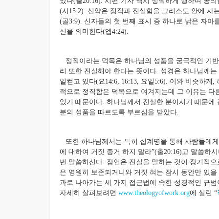
있다(출20:16). 시편 기자 역시 정직하게 행하며 
(시15:2). 신약은 정직과 진실함을 그리스도 안에 
(골3:9). 신자들의 첫 번째 표시 중 하나로 낡은 
신을 의미한다(엡4:24).
정직이라는 덕목은 하나님의 성품을 궁극적인 기반으
리 또한 진실해야 한다는 뜻이다. 성경은 하나님께는 
일컫고 있다(요14:6, 16:13, 요일5:6). 이와 비슷하게
적으로 정직함은 덕목으로 여겨지는데 그 이유는 다
있기 때문이다. 하나님께서 진실한 분이시기 때문에 
분의 성품을 따르도록 부르심을 받았다.
또한 하나님께서는 특히 십계명을 통해 사람들에게 
에 대하여 거짓 증거 하지 말라”(출20:16)고 말씀하시
번 말씀하신다. 잠언은 진실을 말하는 것이 장기적으
은 영원히 보존되거니와 거짓 혀는 잠시 동안만 있을 뿐이
과로 나아가는 세 가지 접근법에 속한 성경적인 규범
자세히 살펴보려면
www.theologyofwork.org
에 실린 “