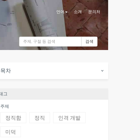
언어
소개
문의처
검색
목차
태그
주제
정직함
정직
인격 개발
미덕