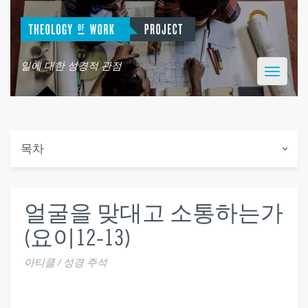
일에 대한 성경적 관점
Toggle
navigatio
목차
얼굴을 맞대고 소통하는가
(요이12-13)
아티클 / 성경 주석