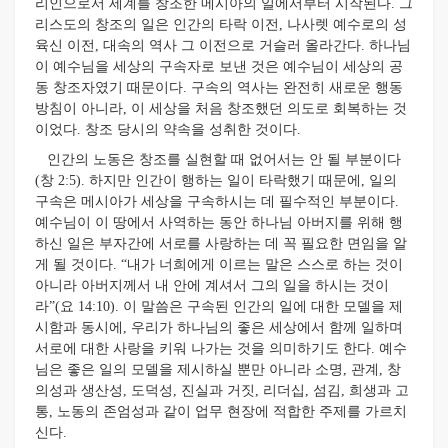
리인으로서 세계를 창조한 메시아의 일에서부터 시작된다. 그
리스도의 창조의 일은 인간의 타락 이전, 나사렛 예수로의 성
육신 이전, 대속의 역사 그 이전으로 거슬러 올라간다. 하나님
이 예수님을 세상의 구속자로 보낸 것은 예수님이 세상의 공
동 창조자였기 때문이다. 구속의 역사는 완전히 새로운 행동
방침이 아니라, 이 세상을 처음 창조했던 의도로 회복하는 것
이었다. 창조 당시의 약속을 성취한 것이다.
인간의 노동은 창조를 실현할 때 없어서는 안 될 부분이다
(창 2:5). 하지만 인간이 행하는 일이 타락했기 때문에, 일의
구속은 메시아가 세상을 구속하시는 데 필수적인 부분이다.
예수님이 이 땅에서 사역하는 동안 하나님 아버지를 위해 행
하신 일은 부자간에 서로를 사랑하는 데 꼭 필요한 면임을 알
게 될 것이다. “내가 너희에게 이르는 말은 스스로 하는 것이
아니라 아버지께서 내 안에 계셔서 그의 일을 하시는 것이
라”(요 14:10). 이 말씀은 구속된 인간의 일에 대한 모델을 제
시함과 동시에, 우리가 하나님의 좋은 세상에서 함께 일하며
서로에 대한 사랑을 키워 나가는 것을 의미하기도 한다. 예수
님은 좋은 일의 모델을 제시하실 뿐만 아니라 소명, 관계, 창
의성과 생산성, 도덕성, 진실과 거짓, 리더십, 섬김, 희생과 고
통, 노동의 존엄성과 같이 업무 현장에 적합한 주제를 가르치
신다.