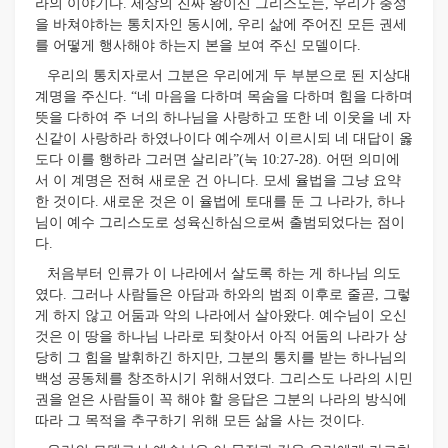
라의 이야기다. 세상의 진짜 왕이신 그리스도는, 우리가 충성
을 바쳐야하는 통치자인 동시에, 우리 삶에 주어진 모든 권세
를 어떻게 행사해야 하는지 본을 보여 주신 모델이다.
우리의 통치자로서 그분은 우리에게 두 부분으로 된 지상대
계명을 주신다. “네 마음을 다하며 목숨을 다하며 힘을 다하며
뜻을 다하여 주 너의 하나님을 사랑하고 또한 네 이웃을 네 자
신같이 사랑하라 하였나이다 예수께서 이르시되 네 대답이 옳
도다 이를 행하라 그러면 살리라”(눅 10:27-28). 어떤 의미에
서 이 계명은 전혀 새로운 건 아니다. 모세 율법을 그냥 요약
한 것이다. 새로운 것은 이 율법에 토대를 둔 그 나라가, 하나
님이 예수 그리스도로 성육신하심으로써 출범되었다는 점이
다.
처음부터 인류가 이 나라에서 살도록 하는 게 하나님 의도
였다. 그러나 사람들은 아담과 하와의 범죄 이후로 줄곧, 그렇
게 하지 않고 어둠과 악의 나라에서 살아왔다. 예수님이 오신
것은 이 땅을 하나님 나라로 되찾아서 아직 어둠의 나라가 상
당히 그 힘을 발휘하긴 하지만, 그분의 통치를 받는 하나님의
백성 공동체를 창조하시기 위해서였다. 그리스도 나라의 시민
권을 얻은 사람들이 꼭 해야 할 응답은 그분의 나라의 방식에
따라 그 목적을 추구하기 위해 모든 삶을 사는 것이다.