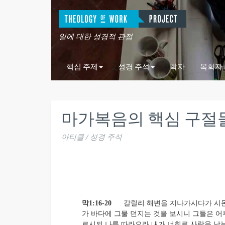
일에 대한 성경적 관점
핵심 주제
성경 주석
학자
목회자
마가복음의 핵심 구절
아티클 / 성경 주석
막1:16-20
갈릴리 해변을 지나가시다가 시몬
가 바다에 그물 던지는 것을 보시니 그들은 어
르시되 나를 따라오라 내가 너희로 사람을 낚