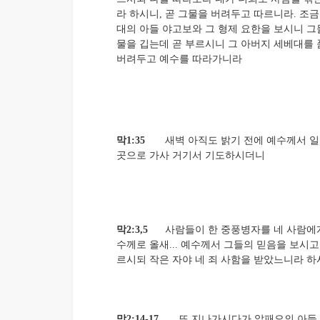
라 하시니, 곧 그물을 버려두고 따르니라. 조금
대의 아들 야고보와 그 형제 요한을 보시니 그
물을 깁는데 곧 부르시니 그 아버지 세베대를
버려두고 예수를 따라가니라
막1:35
새벽 아직도 밝기 전에 예수께서 일
곳으로 가사 거기서 기도하시더니
막2:3,5
사람들이 한 중풍병자를 네 사람에게
수께로 올새... 예수께서 그들의 믿음을 보시
르시되 작은 자야 네 죄 사함을 받았느니라 
막2:14-17
또 지나가시다가 알패오의 아들 