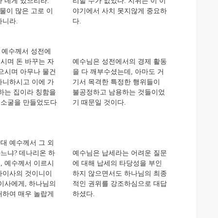
 네게 있으리라.
리할 수가 없었다. 지위는 이 이
물이 많은 고로 이
야기에서 사치 못지않게 중요하
가니라.
다.
 예수께서 성전에
시며 돈 바꾸는 자
예수님은 성전에서의 경제 활동
엎으시며 아무나 물건
을 다 깨부수셨는데, 아마도 거
아니하시고 이에 가
기서 목격한 특정한 행위들이
도하는 집이라 칭함을
불공정하고 남용하는 것들이었
 소굴을 만들었도다
기 때문일 것이다.
대 예수께서 그 외
느냐? 데나리온 하
예수님은 납세라는 어려운 질문
, 예수께서 이르시
에 대해 납세의 타당성을 부인
 가이사의 것이니이
하지 않으면서도 하나님의 최종
가이사에게, 하나님의
적인 권위를 강조하심으로 대답
대하여 매우 놀랍게
하셨다.