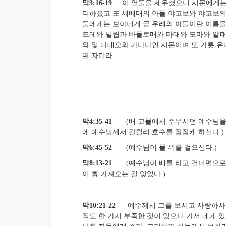
막3:16-19
이 열둘을 세우셨으니 시몬에게는
더하셨고 또 세베대의 아들 야고보와 야고보의
둘에게는 보아너게 곧 우레의 아들이란 이름을
드레와 빌립과 바돌로매와 마태와 도마와 알
와 및 다대오와 가나나인 시몬이며 또 가룟 유
판 자더라.
막4:35-41
(배 고물에서 주무시던 예수님을 
에 예수님께서 갈릴리 호수를 잠잠케 하신다.)
막6:45-52
(예수님이 물 위를 걸으신다.)
막8:13-21
(예수님이 배를 타고 건너편으로
이 빵 가져오는 걸 잊었다.)
막10:21-22
예수께서 그를 보시고 사랑하사 
직도 한 가지 부족한 것이 있으니 가서 네게 있