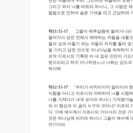
난한 자들에게 주라. 그리하면 하늘에서 보화가
그리고 와서 나를 따르라 하시니, 그 사람은 재
말씀으로 인하여 슬픈 기색을 띠고 근심하며 
막11:15-17
그들이 예루살렘에 들어가니라.
들어가사 성전 안에서 매매하는 자들을 내쫓으
들의 상과 비둘기 파는 자들의 의자를 둘러 
을 가지고 성전 안으로 지나다님을 허락하지 
르쳐 이르시되 기록된 바 내 집은 만민이 기
받으리라고 하지 아니하였느냐 너희는 강도의
하시매
막12:15-17
“우리가 바치리이까 말리이까 한
식함을 아시고 이르시되 어찌하여 나를 시험하
나를 가져다가 내게 보이라 하시니 가져왔거늘
되 이 형상과 이 글이 누구의 것이냐? 이르되
다. 이에 예수께서 이르시되 가이사의 것은 
것은 하나님께 바치라 하시니 그들이 예수께 
여기더라.