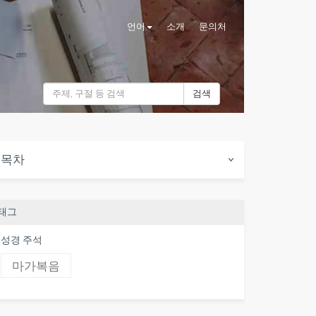
언어
소개
문의처
검색
목차
태그
성경 주석
마가복음