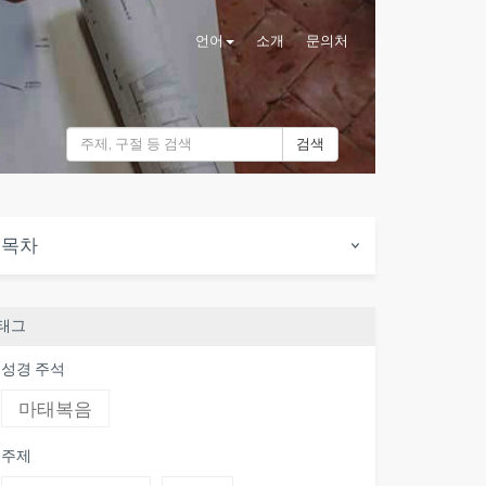
언어
소개
문의처
검색
목차
태그
성경 주석
마태복음
주제