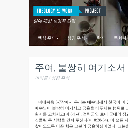
일에 대한 성경적 관점
핵심 주제
성경 주석
학자
목회자
주여, 불쌍히 여기소서 (
아티클 / 성경 주석
마태복음 5-7장에서 우리는 예수님께서 천국이 이 땅
예수님이 불쌍히 여기시고 긍휼을 베푸시는 행위로 그
환자를 고치시고(마 8:1-4), 점령군인 로마 군대의 장
신들린 두 사람을 건져 주신다(마 8:28-34). 이
찾아오도록 이끈 힘은 그분의 긍휼하심이었다. 그분