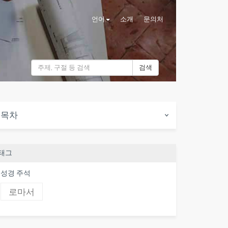
언어
소개
문의처
검색
목차
태그
성경 주석
로마서