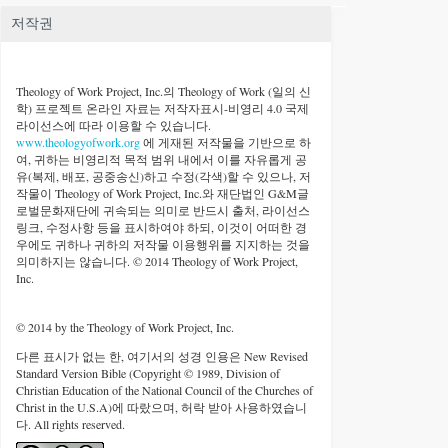
저작권
Theology of Work Project, Inc.
의 Theology of Work (일의 신
학) 프로젝트 온라인 자료는 저작자표시-비영리 4.0 국제
라이선스에 따라 이용할 수 있습니다.
www.theologyofwork.org
에 게재된 저작물을 기반으로 하
여, 귀하는 비영리적 목적 범위 내에서 이를 자유롭게 공
유(복제, 배포, 공중송신)하고 수정(각색)할 수 있으나, 저
작물이 Theology of Work Project, Inc.와 재단법인 G&M글
로벌문화재단에 귀속되는 의미로 반드시 출처, 라이선스
링크, 수정사항 등을 표시하여야 하되, 이것이 어떠한 경
우에도 귀하나 귀하의 저작물 이용행위를 지지하는 것을
의미하지는 않습니다. © 2014 Theology of Work Project,
Inc.
© 2014 by the Theology of Work Project, Inc.
다른 표시가 없는 한, 여기서의 성경 인용은 New Revised
Standard Version Bible (Copyright © 1989, Division of
Christian Education of the National Council of the Churches of
Christ in the U.S.A)에 따랐으며, 허락 받아 사용하였습니
다. All rights reserved.