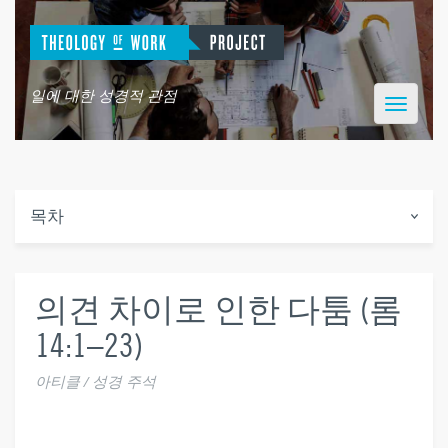
일에 대한 성경적 관점
Toggle
navigatio
목차
의견 차이로 인한 다툼 (롬
14:1–23)
아티클 / 성경 주석