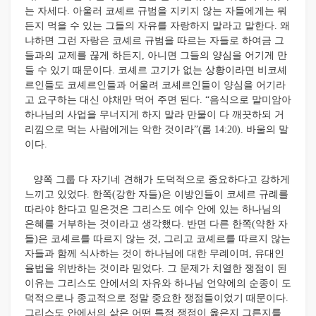
는 자세다. 아울러 코셰르 규범을 지키지 않는 자들에게는 뭐
든지 먹을 수 있는 그들의 자유를 자랑하지 말라고 말한다. 왜
냐하면 그런 자랑은 코셰르 규범을 따르는 자들로 하여금 그
들과의 교제를 끊게 하든지, 아니면 그들의 양심을 어기게 만
들 수 있기 때문이다. 코셰르 고기가 없는 상황이라면 비코셰
르인들도 코셰르인들과 어울려 코셰르인들이 양심을 어기라
고 요구하는 대신 야채만 먹어 주면 된다. “음식으로 말미암아
하나님의 사업을 무너지게 하지 말라 만물이 다 깨끗하되 거
리낌으로 먹는 사람에게는 악한 것이라”(롬 14:20). 바울의 말
이다.
양쪽 그룹 다 자기네 견해가 도덕적으로 중요하다고 강하게
느끼고 있었다. 한쪽(강한 자들)은 이방인들이 코셰르 규례를
따라야 한다고 믿은것은 그리스도 예수 안에 있는 하나님의
은혜를 거부하는 것이라고 생각했다. 반면 다른 한쪽(약한 자
들)은 코셰르를 따르지 않는 것, 그리고 코셰르를 따르지 않는
자들과 함께 식사하는 것이 하나님에 대한 무례이며, 유대인
율법을 위반하는 것이라 믿었다. 그 문제가 치열한 쟁점이 된
이유는 그리스도 안에서의 자유와 하나님 언약에의 순종이 도
덕적으로나 종교적으로 정말 중요한 쟁점들이었기 때문이다.
그리스도 안에서의 삶은 어떤 특정 쟁점이 옳은지 그른지를