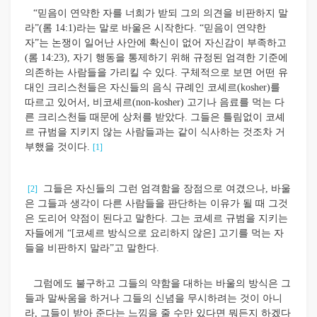
“믿음이 연약한 자를 너희가 받되 그의 의견을 비판하지 말
라”(롬 14:1)라는 말로 바울은 시작한다. “믿음이 연약한
자”는 논쟁이 일어난 사안에 확신이 없어 자신감이 부족하고
(롬 14:23), 자기 행동을 통제하기 위해 규정된 엄격한 기준에
의존하는 사람들을 가리킬 수 있다. 구체적으로 보면 어떤 유
대인 크리스천들은 자신들의 음식 규례인 코셰르(kosher)를
따르고 있어서, 비코셰르(non-kosher) 고기나 음료를 먹는 다
른 크리스천들 때문에 상처를 받았다. 그들은 틀림없이 코셰
르 규범을 지키지 않는 사람들과는 같이 식사하는 것조차 거
부했을 것이다.
[1]
그들은 자신들의 그런 엄격함을 장점으로 여겼으나, 바울
[2]
은 그들과 생각이 다른 사람들을 판단하는 이유가 될 때 그것
은 도리어 약점이 된다고 말한다. 그는 코셰르 규범을 지키는
자들에게 “[코셰르 방식으로 요리하지 않은] 고기를 먹는 자
들을 비판하지 말라”고 말한다.
그럼에도 불구하고 그들의 약함을 대하는 바울의 방식은 그
들과 말싸움을 하거나 그들의 신념을 무시하려는 것이 아니
라, 그들이 받아 준다는 느낌을 줄 수만 있다면 뭐든지 하겠다