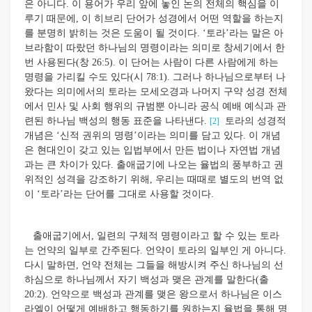
은 아니다. 이 용어가 우리 앞에 놓인 논의 전체의 핵심을 이
루기 때문에, 이 히브리 단어가 성경에서 어떤 역할을 하는지
를 분명히 밝히는 것은 도움이 될 것이다. ‘토라’라는 말은 아
브라함이 따랐던 하나님의 명령이라는 의미로 창세기에서 한
번 사용된다(창 26:5). 이 단어는 사람이 다른 사람에게 하는
명령을 가리킬 수도 있다(시 78:1). 그러나 하나님으로부터 나
왔다는 의미에서의 토라는 모세오경과 나머지 구약 성경 전체
에서 민사 및 사회 행위의 규범뿐 아니라 공식 예배 예식과 관
련된 하나님 백성의 행동 표준을 나타낸다.
토라의 성경적
[2]
개념은 ‘신적 권위의 명령’이라는 의미를 담고 있다. 이 개념
은 현대인이 갖고 있는 입법부에서 만든 법이나 자연법 개념
과는 큰 차이가 있다. 출애굽기에 나오는 율법의 풍부하고 권
위적인 성격을 강조하기 위해, 우리는 때때로 별도의 번역 없
이 ‘토라’라는 단어를 그대로 사용할 것이다.
출애굽기에서, 일련의 구체적 명령이라고 할 수 있는 토라
는 언약의 일부로 간주된다. 언약이 토라의 일부인 게 아니다.
다시 말하면, 언약 전체는 그들을 해방시켜 주신 하나님의 선
하심으로 하나님께서 자기 백성과 맺은 관계를 말한다(출
20:2). 언약으로 백성과 관계를 맺은 왕으로서 하나님은 이스
라엘이 어떻게 예배하고 행동하기를 원하는지 율법을 통해 명