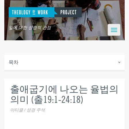
일에 대한 성경적 관점
Toggle
navigatio
목차
출애굽기에 나오는 율법의
의미 (출19:1-24:18)
아티클 / 성경 주석