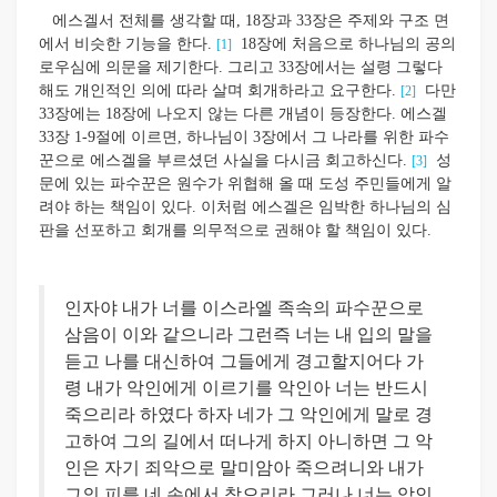
에스겔서 전체를 생각할 때, 18장과 33장은 주제와 구조 면
에서 비슷한 기능을 한다.
18장에 처음으로 하나님의 공의
[1]
로우심에 의문을 제기한다. 그리고 33장에서는 설령 그렇다
해도 개인적인 의에 따라 살며 회개하라고 요구한다.
다만
[2]
33장에는 18장에 나오지 않는 다른 개념이 등장한다. 에스겔
33장 1-9절에 이르면, 하나님이 3장에서 그 나라를 위한 파수
꾼으로 에스겔을 부르셨던 사실을 다시금 회고하신다.
성
[3]
문에 있는 파수꾼은 원수가 위협해 올 때 도성 주민들에게 알
려야 하는 책임이 있다. 이처럼 에스겔은 임박한 하나님의 심
판을 선포하고 회개를 의무적으로 권해야 할 책임이 있다.
인자야 내가 너를 이스라엘 족속의 파수꾼으로
삼음이 이와 같으니라 그런즉 너는 내 입의 말을
듣고 나를 대신하여 그들에게 경고할지어다 가
령 내가 악인에게 이르기를 악인아 너는 반드시
죽으리라 하였다 하자 네가 그 악인에게 말로 경
고하여 그의 길에서 떠나게 하지 아니하면 그 악
인은 자기 죄악으로 말미암아 죽으려니와 내가
그의 피를 네 손에서 찾으리라 그러나 너는 악인