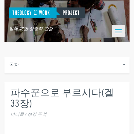
일에 대한 성경적 관점
Toggle
navigatio
목차
파수꾼으로 부르시다(겔
33장)
아티클 / 성경 주석