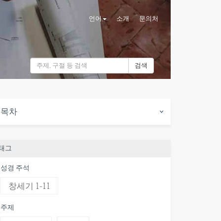
언어
소개
문의처
검색
목차
태그
성경 주석
창세기 1-11
주제