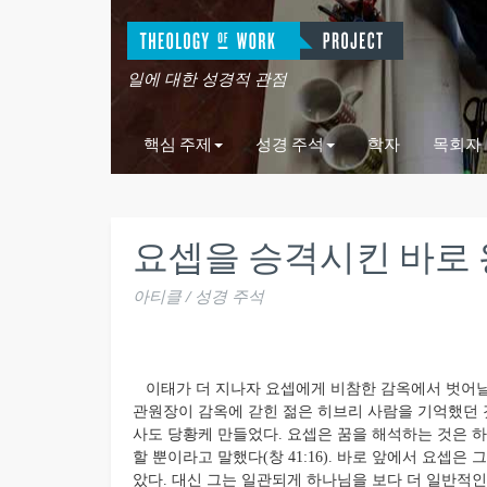
일에 대한 성경적 관점
핵심 주제
성경 주석
학자
목회자
요셉을 승격시킨 바로 왕 (
아티클 / 성경 주석
이태가 더 지나자 요셉에게 비참한 감옥에서 벗어날 
관원장이 감옥에 갇힌 젊은 히브리 사람을 기억했던 
사도 당황케 만들었다. 요셉은 꿈을 해석하는 것은
할 뿐이라고 말했다(창 41:16). 바로 앞에서 요셉
았다. 대신 그는 일관되게 하나님을 보다 더 일반적인