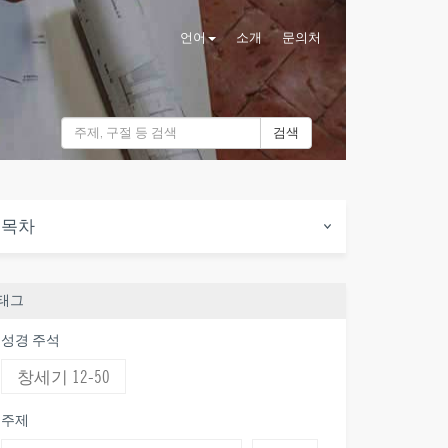
언어
소개
문의처
검색
목차
태그
성경 주석
창세기 12-50
주제