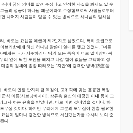
나님이 꿈의 의미를 알려 주셨다고 인정한 사실을 봐서도 알 수
태도로 그들의 성공이 하나님 때문이라고 주장함으로써 사람들로부터
행동한 나머지 사람들이 믿을 수 있는 방식으로 하나님의 일하심
, 바로는 요셉을 애굽의 제2인자로 삼았으며, 특히 요셉으로
). 아브라함에게 하신 하나님 말씀이 열매를 맺고 있었다. “너를
자에게는 내가 저주하리니 땅의 모든 족속이 너로 말미암아 복
리도 우리 앞에 닥친 도전을 헤치고 나갈 힘이 없음을 고백하고 성
 대중의 갈채에 종종 따라오는 ‘자만’에 강력한 방벽(防壁)을
 바로의 인장 반지와 금 목걸이, 고위직에 맞는 훌륭한 복장
 애굽식 이름(사브낫바네아), 상류층 출신의 애굽인 아내 등이 그
저버리고자 하는 유혹을 받았다면, 바로 이런 것이었을 것이다. 하
 도우실 것이다. 하지만 우리에게 그분의 도우심이 한층 필요한
뒤 요셉이 얼마나 경건한 방식으로 처신했는가를 수차례 보여 준
된다.