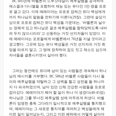
BC 605년에 바벨론의 느부갓네살이 예루살렘을 공격하여
에스겔과 다니엘을 포함하여 재능 있는 유다인 1만 명을 포로
로 끌고 갔다. 이제 예레미야는 포로로 잡혀간 유다 백성에게
까지 하나님의 말씀을 전하기에 이른다(29장). 그런데 설상가
상으로 포로로 잡혀간 유다 백성들 가운데는, ‘바벨론의 날수
는 정해져 있고 하나님은 결코 예루살렘을 함락당하도록 내버
려 두지 않으시리라’고 선동하는 거짓 선지자들이 있었다. 이
에 예레미야는 포로들에게 바벨론에서 70년을 지낼 것이라고
경고했다. 그곳에 있는 유다 백성들은 거짓 선지자의 거짓 희
망을 따르지 말고, 그 땅에 정착하여 집도 짓고 채소도 심으며
자녀들을 결혼시키면서 살아야 했다.
그러는 동안에도 유다에 남아 있는 사람들은 계속해서 하나
님의 메시지를 거부했다. BC 586년 바벨론 사람들이 다시 돌
아와 예루살렘을 약탈하고 그 성벽을 헐고 성전을 돌 하나까
지 다 파괴하였으며, 남아 있던 신체 건강한 사람들을 포로로
잡아갔다. 예레미야가 해야 할 일이 하나 더 생겼다(40-45장).
하나님은 그를 무너진 예루살렘 성에 머무르게 하셨다. 바벨
론이 임명한 총독 그다랴가 일시적으로 예루살렘을 통치했으
며, 예레미야는 그 새로운 통치자를 격려하고 백성들에게 왜
이런 일이 일어났는지, 그리고 이런 폐허에서 어떻게 살아야