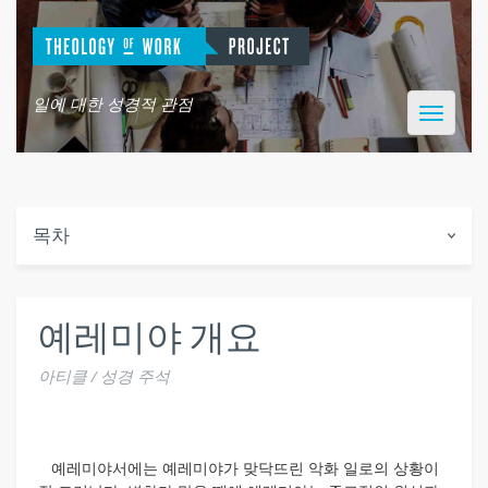
일에 대한 성경적 관점
Toggle
navigatio
목차
예레미야 개요
아티클 / 성경 주석
예레미야서에는 예레미야가 맞닥뜨린 악화 일로의 상황이