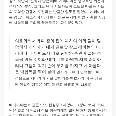
잘 드러난다. 변화가 많은 때에 예레미야는 종교적인 위선과
경제적인 부정, 그리고 유다 지도자들과 그들을 따르는 자들
의 포학한 관행에 도전하는 난감한 임무를 맡았다. 예레미야
는 경고의 목소리이자, 다른 이들은 무시해 버릴 가혹한 실상
에 사람들의 주의를 끌어모으는 파수꾼이었다.
여호와께서 유다 왕의 집에 대하여 이와 같이 말
씀하시니라 네가 내게 길르앗 같고 레바논의 머
리이나 내가 반드시 너로 광야와 주민이 없는 성
읍을 만들 것이라 내가 너를 파멸할 자를 준비하
리니 그들이 각기 손에 무기를 가지고 네 아름다
운 백향목을 찍어 불에
던지리라 여러 민족들이 이
성읍으로 지나가며 서로 말하기를 여호와가 이 큰 성읍
에 이같이 행함은 어찌 됨인고 하겠고(렘 22:6-8).
예레미야는 비관론자요, 현실주의자였다. 그렇다 보니 ‘하나
님은 결코 예루살렘 성을 침략자에게 멸망당하지 않게 하시리
라’고 주장하는 거짓 선지자들에 의해 쫓겨나고 조롱당했다.