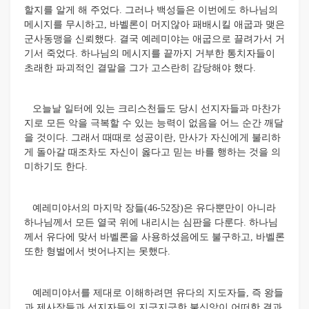
할지를 알게 해 주었다. 그러나 백성들은 이번에도 하나님의
메시지를 무시하고, 바벨론이 머지않아 패배시킬 애굽과 맺은
군사동맹을 신뢰했다. 결국 예레미야는 애굽으로 끌려가서 거
기서 죽었다. 하나님의 메시지를 끝까지 거부한 통치자들이
초래한 파괴적인 결말을 그가 고스란히 감당해야 했다.
오늘날 일터에 있는 크리스천들도 당시 선지자들과 마찬가
지로 모든 악을 극복할 수 있는 능력이 없음을 어느 순간 깨달
을 것이다. 그래서 때때로 성공이란, 만사가 자신에게 불리하
게 돌아갈 때조차도 자신이 옳다고 믿는 바를 행하는 것을 의
미하기도 한다.
예레미야서의 마지막 장들(46-52장)은 유다뿐만이 아니라
하나님께서 모든 열국 위에 내리시는 심판을 다룬다. 하나님
께서 유다에 맞서 바벨론을 사용하셨음에도 불구하고, 바벨론
또한 형벌에서 벗어나지는 못했다.
예레미야서를 제대로 이해하려면 유다의 지도자들, 즉 왕들
과 제사장들과 선지자들의 지긋지긋한 불신앙이 어떠한 결과