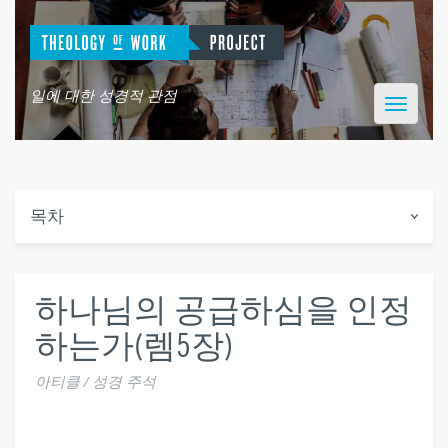
일에 대한 성경적 관점
Toggle
navigatio
목차
하나님의 공급하심을 인정
하는가(렘5장)
아티클 / 성경 주석