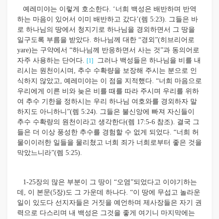
예레미야는 이렇게 호소한다. ‘너희 백성은 배반하며 반역
하는 마음이 있어서 이미 배반하고 갔다’(렘 5:23). 그들은 바
로 하나님의 땅에서 청지기로 하나님을 경외하면서 그 땅을
일구도록 부름을 받았다. 하나님께 대한 “경외”(히브리어로
yare)는 구약에서 “하나님께 반응하면서 사는 것”과 동의어로
자주 사용하는 단어다.
그러나 백성들은 하나님을 비를 내
[1]
리시는 원천이시며, 추수 수확량을 보장해 주시는 분으로 인
식하지 않았고, 예레미야는 이 점을 지적했다. “너희 마음으로
우리에게 이른 비와 늦은 비를 때를 따라 주시며 우리를 위하
여 추수 기한을 정하시는 우리 하나님 여호와를 경외하자 말
하지도 아니하니”(렘 5:24). 그들은 불신앙에 빠져 자신들이
추수 수확량의 원천이라고 생각한다(렘 17:5-6 참조). 결국 그
들은 더 이상 풍성한 추수를 경험할 수 없게 되었다. “너희 허
물이
이러한 일들을 물리쳤고 너희 죄가 너희로부터 좋은 것을
막았느니라”(렘 5:25).
1-25장의 많은 부분이 그 땅이 “오염”되었다고 이야기하는
데, 이 본문(5장)도 그 가운데 하나다. “이 땅에 무섭고 놀라운
일이 있도다 선지자들은 거짓을 예언하며 제사장들은 자기 권
력으로 다스리며 내 백성은 그것을 좋게 여기니 마지막에는