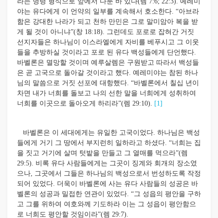
라는 명령 형식으로 앞에서 다룬 바 있다(렘 7:6; 22:3). 예레미
야는 유다에게 이 언약의 일부를 계속해서 호소한다. “아브라
함은 강대한 나라가 되고 천하 만민은 그로 말미암아 복을 받
게 될 것이 아니냐”(창 18:18). 그런데도 포로로 잡혀간 거짓
선지자들은 하나님이 이스라엘에게 자비를 베푸시고 그 이웃
들을 추방하실 것이라고 포로 된 유다 백성들에게 단언했다.
바벨론은 멸
망할 것이며 예루살렘은 구원받고 따라서 백성들
은 곧 고국으로 돌아갈 것이라고 했다. 예레미야는 참된 하나
님의 말씀으로 거짓 선포에 대항했다. “바벨론에서 칠십 년이
차면 내가 너희를 돌보고 나의 선한 말을 너희에게 성취하여
너희를 이곳으로 돌아오게 하리라”(렘 29:10).
[1]
바벨론은 이 세대에게는 유일한 고국이었다. 하나님은 백성
들에게 거기 그 땅에서 부지런히 일하라고 하셨다. “너희는 집
을 짓고 거기에 살며 텃밭을 만들고 그 열매를 먹으라”(렘
29:5). 비록 유다 사람들에게는 그곳이 징계와 회개의 장소였
으나, 그곳에서 그들은 하나님의 백성으로서 번성하도록 작정
되어 있었다. 더욱이 바벨론에 사는 유다 사람들의 성공은 바
벨론의 성공과 밀접한 연관이 있었다. “그 성읍의 평안을 구하
고 그를 위하여 여호와께 기도하라 이는 그 성읍이 평안함으
로 너희도 평안할 것임이라”(렘 29:7).