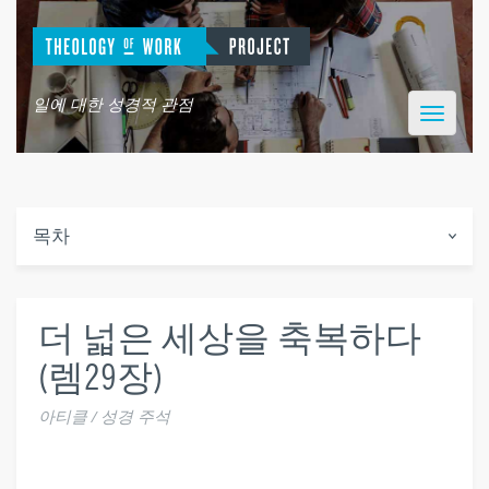
일에 대한 성경적 관점
Toggle
navigatio
목차
더 넓은 세상을 축복하다
(렘29장)
아티클 / 성경 주석