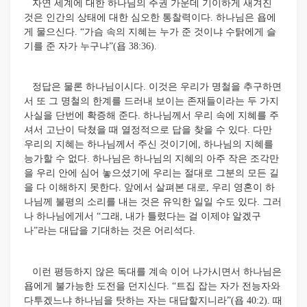
자연 세계에 대한 하나님의 주권 가운데 기이하게 새겨진
것은 인간의 상태에 대한 심오한 통찰력이다. 하나님은 욥에
게 물으신다. “가슴 속의 지혜는 누가 준 것이냐 수탉에게 슬
기를 준 자가 누구냐”(욥 38:36).
정답은 물론 하나님이시다. 이것은 우리가 명철을 추구하면
서 또 그 명철의 한계를 드러내 보이는 존재들이라는 두 가지
사실을 단번에 확증해 준다. 하나님께서 우리 속에 지혜를 주
셔서 고난이 닥쳤을 때 열정적으로 답을 찾을 수 있다. 다만
우리의 지혜는 하나님께서 주신 것이기에, 하나님의 지혜를
능가할 수 없다. 하나님은 하나님의 지혜의 아주 작은 조각만
을 우리 안에 심어 놓으셨기에 우리는 절대로 그분의 모든 길
을 다 이해하지 못한다. 앞에서 살펴본 대로, 우리 영혼이 하
나님께 불평의 소리를 내는 것은 유익한 일일 수도 있다. 그러
나 하나님에게서 “그래, 내가 틀렸다는 걸 이제야 알겠구
나”라는 대답을 기대하는 것은 어리석다.
이런 평등하지 않은 독대를 계속 이어 나가시면서 하나님은
욥에게 불가능한 도전을 던지신다. “트집 잡는 자가 전능자와
다투겠느냐 하나님을 탓하는 자는 대답할지니라”(욥 40:2). 때