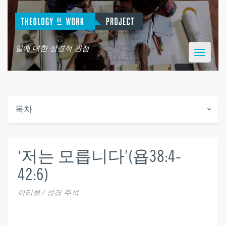
일에 대한 성경적 관점
Toggle
navigatio
목차
‘저는 모릅니다’(욥38:4-
42:6)
아티클 / 성경 주석