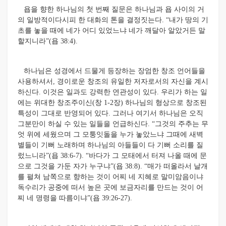
욥을 향한 하나님의 첫 번째 질문은 하나님과 욥 사이의 거
의 일방적이다시피 한 대화의 톤을 결정짓는다. “내가 땅의 기
초를 놓을 때에 네가 어디 있었느냐 네가 깨달아 알았거든 말
할지니라”(욥 38:4).
하나님은 성경에서 드물게 등장하는 장엄한 창조 언어들을
사용하셔서, 경이로운 창조의 유일한 저자로서의 자신을 계시
하신다. 이것은 일과도 강력한 연관성이 있다. 우리가 하는 일
에는 위대한 창조주이신(창 1-2장) 하나님의 형상으로 창조된
특성이 그대로 반영되어 있다. 그러나 여기서 하나님은 오직
그분만이 하실 수 있는 일들을 언급하신다. “그것의 주추는 무
엇 위에 세웠으며 그 모퉁잇돌을 누가 놓았느냐 그때에 새벽
별들이 기뻐 노래하며 하나님의 아들들이 다 기뻐 소리를 질
렀느니라”(욥 38:6-7). “바다가 그 모태에서 터져 나올 때에 문
으로 그것을 가둔 자가 누구냐”(욥 38:8). “매가 떠올라서 날개
를 펼쳐 남쪽으로 향하는 것이 어찌 네 지혜로 말미암음이냐
독수리가 공중에 떠서 높은 곳에 보금자리를 만드는 것이 어
찌 네 명령을 따름이냐”(욥 39:26-27).