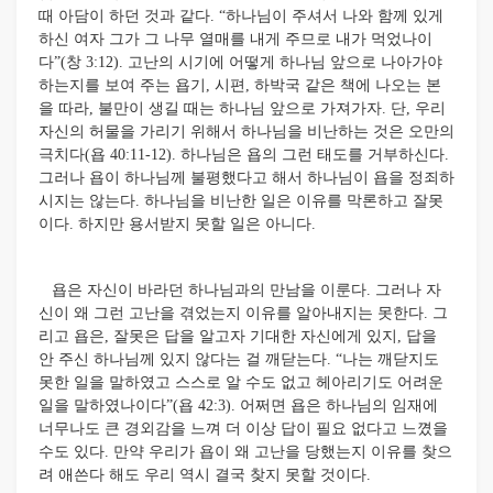
때 아담이 하던 것과 같다. “하나님이 주셔서 나와 함께 있게
하신 여자 그가 그 나무 열매를 내게 주므로 내가 먹었나이
다”(창 3:12).
고난의 시기에 어떻게 하나님 앞으로 나아가야
하는지를 보여 주는 욥기, 시편, 하박국 같은 책에 나오는 본
을 따라, 불만이 생길 때는 하나님 앞으로 가져가자. 단, 우리
자신의 허물을 가리기 위해서 하나님을 비난하는 것은 오만의
극치다(욥 40:11-12). 하나님은 욥의 그런 태도를 거부하신다.
그러나 욥이 하나님께 불평했다고 해서 하나님이 욥을 정죄하
시지는 않는다. 하나님을 비난한 일은 이유를 막론하고 잘못
이다. 하지만 용서받지 못할 일은 아니다.
욥은 자신이 바라던 하나님과의 만남을 이룬다. 그러나 자
신이 왜 그런 고난을 겪었는지 이유를 알아내지는 못한다. 그
리고 욥은, 잘못은 답을 알고자 기대한 자신에게 있지, 답을
안 주신 하나님께 있지 않다는 걸 깨닫는다. “나는 깨닫지도
못한 일을 말하였고 스스로 알 수도 없고 헤아리기도 어려운
일을 말하였나이다”(욥 42:3). 어쩌면 욥은 하나님의 임재에
너무나도 큰 경외감을 느껴 더 이상 답이 필요 없다고 느꼈을
수도 있다.
만약 우리가 욥이 왜 고난을 당했는지 이유를 찾으
려 애쓴다 해도 우리 역시 결국 찾지 못할 것이다.