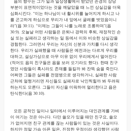
욥의 향수는 그가 일과 일상생활에서 받았던 존경의 상당
부분이 표면적이었다는 것을 깨달았을 때 느낀 상실감을 더욱
심화시킨다. “이는 하나님이 내 활시위를 늘어지게 하시고 나
를 곤고하게 하심으로 무리가 내 앞에서 굴레를 벗었음이니
라”(욥 30:11). “이제는 그들이 나를 노래로 조롱하며”(욥
30:9). 오늘날 어떤 사람들은 은퇴나 경력의 후퇴, 재정적인 손
실 또는 실패라고 생각하는 일 등에서 이와 비슷한 상실감을
경험한다. 그러면서 우리는 자신의 신분과 가치를 다시 생각
한다. 우리가 실패했을 때 사람들은 예전과는 다르게 우리를
대하고, 설상가상으로 아무 이유 없이 우리에게서 멀어진다
(적어도 욥의 친구들은 욥을 보러 오기라도 했다). 한때 친구
였던 사람들이 혹시라도 존재를 들킬까 봐 잔뜩 숨을 죽인다.
어쩌면 그들은 실패를 전염병으로 생각하거나, 실패한 사람
근처에 얼쩡거리면 자신들도 실패자로 낙인찍힐까 봐 두려워
하는지도 모른다. 그들이 자신을 미워하여 멀리한다고 욥은
탄식한다(욥 30:10).
모든 공적인 일이나 일터에서 이루어지는 대인관계를 가벼
이 여기는 것은 아니다. 다만 쓸모가 있을 때만 친구요, 쓸모
가 없어지면 친구 관계를 끊는 사람들이 있는 것은 사실이다.
하지만 정말 가슴 아픈 일은, 진정한 우정이라 생각했던 사람