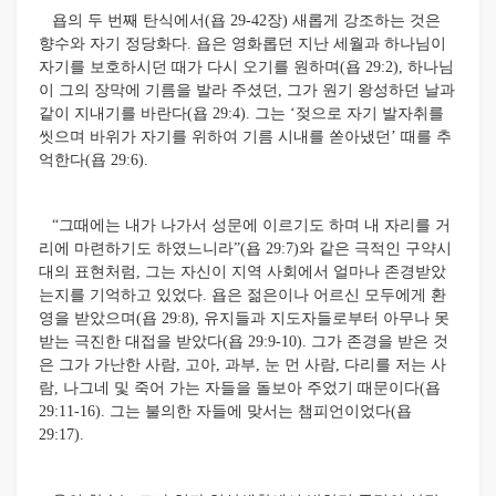
욥의 두 번째 탄식에서(욥 29-42장) 새롭게 강조하는 것은
향수와 자기 정당화다. 욥은 영화롭던 지난 세월과 하나님이
자기를 보호하시던 때가 다시 오기를 원하며(욥 29:2), 하나님
이 그의 장막에 기름을 발라 주셨던, 그가 원기 왕성하던 날과
같이 지내기를 바란다(욥 29:4). 그는 ‘젖으로 자기 발자취를
씻으며 바위가 자기를 위하여 기름 시내를 쏟아냈던’ 때를 추
억한다(욥 29:6).
“그때에는 내가 나가서 성문에 이르기도 하며 내 자리를 거
리에 마련하기도 하였느니라”(욥 29:7)와 같은 극적인 구약시
대의 표현처럼, 그는 자신이 지역 사회에서 얼마나 존경받았
는지를 기억하고 있었다. 욥은 젊은이나 어르신 모두에게 환
영을 받았으며(욥 29:8), 유지들과 지도자들로부터 아무나 못
받는 극진한 대접을 받았다(욥 29:9-10). 그가 존경을 받은 것
은 그가 가난한 사람, 고아, 과부, 눈 먼 사람, 다리를 저는 사
람, 나그네 및 죽어 가는 자들을 돌보아 주었기 때문이다(욥
29:11-16). 그는 불의한 자들에 맞서는 챔피언이었다(욥
29:17).