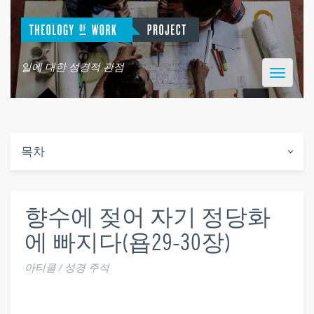
일에 대한 성경적 관점
Toggle
navigatio
목차
향수에 젖어 자기 정당화
에 빠지다(욥29-30장)
아티클 / 성경 주석