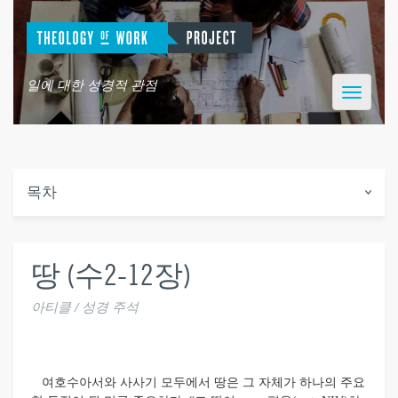
일에 대한 성경적 관점
Toggle
navigatio
목차
땅 (수2-12장)
아티클 / 성경 주석
여호수아서와 사사기 모두에서 땅은 그 자체가 하나의 주요