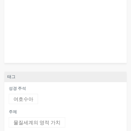
태그
성경 주석
여호수아
주제
물질세계의 영적 가치