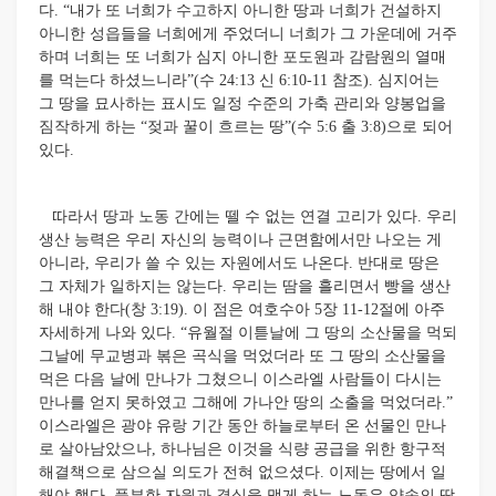
다. “내가 또 너희가 수고하지 아니한 땅과 너희가 건설하지
아니한 성읍들을 너희에게 주었더니 너희가 그 가운데에 거주
하며 너희는 또 너희가 심지 아니한 포도원과 감람원의 열매
를 먹는다 하셨느니라”(수 24:13 신 6:10-11 참조). 심지어는
그 땅을 묘사하는 표시도 일정 수준의 가축 관리와 양봉업을
짐작하게 하는 “젖과 꿀이 흐르는 땅”(수 5:6 출 3:8)으로 되어
있다.
따라서 땅과 노동 간에는 뗄 수 없는 연결 고리가 있다. 우리
생산 능력은 우리 자신의 능력이나 근면함에서만 나오는 게
아니라, 우리가 쓸 수 있는 자원에서도 나온다. 반대로 땅은
그 자체가 일하지는 않는다. 우리는 땀을 흘리면서 빵을 생산
해 내야 한다(창 3:19). 이 점은 여호수아 5장 11-12절에 아주
자세하게 나와 있다. “유월절 이튿날에 그 땅의 소산물을 먹되
그날에 무교병과 볶은 곡식을 먹었더라 또 그 땅의 소산물을
먹은 다음 날에 만나가 그쳤으니 이스라엘 사람들이 다시는
만나를 얻지 못하였고 그해에 가나안 땅의 소출을 먹었더라.”
이스라엘은 광야 유랑 기간 동안 하늘로부터 온 선물인 만나
로 살아남았으나, 하나님은 이것을 식량 공급을 위한 항구적
해결책으로 삼으실 의도가 전혀 없으셨다. 이제는 땅에서 일
해야 했다. 풍부한 자원과 결실을 맺게 하는 노동은 약속의 땅