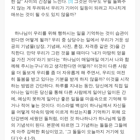
한 삶” 사이의 긴장을 느낀다.
그것은 아무도 우릴 돌봐주
[3]
지 않는 게 두려워서 우리가 기어이 일등이 되려고 지나치게
애쓰는 것이 될 수도 있지 않을까?
하나님이 우리를 위해 행하시는 일을 기억하는 것이 습관이
된다면 어떻게 될까? 우리 중 상당수는 일에서 우리가 거둔 성
공의 기념물(상장, 기념패, 사진, 훈장, 자격증 같은 것)을 간
직한다. 만약 우리가 그런 것을 볼 때마다 ‘내가 마땅히 얻을
걸 가진 거야’라기 보다는 ‘하나님이 매일매일 여기서 나와 함
께해 주시는구나’라고 생각한다면 어떨까? 이것이 다른 사람
을 더 돌보게 우리를 좀 더 자유롭게 해 주면서, 우리도 여전
히 돌봄을 받고 있다는 기분을 받게 하지 않을까? 이것을 시작
하는 방법은 간단하다. 하루를 지내는 동안, 당신에게 직접 일
어나는 일이든 당신을 통해 다른 사람에게 일어난 일이든 간
에, 예상치 못하게 일어난 좋은 일들을 마음속으로 기억해 두
거나 적어 놓는 것이다. 이스라엘 백성이 하나님께서 자신들
을 어떻게 약속의 땅에 이르게 하셨는지를 기억하기 위해 요
단강변에 세웠던 돌처럼, 이런 것 하나하나가 하나님께 일종
의 기념석이 된다. 본문에 따르면 그 기념하는 돌들은 그들에
게 아주 강력한 회상이었고, ‘그 돌들이 오늘까지 거기에 있
다’(수 4:1-9).