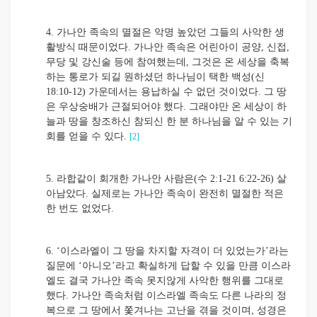
4. 가나안 족속의 멸절은 악명 높았던 그들의 사악한 생
활방식 때문이었다. 가나안 족속은 어린아이 공양, 신접,
무당 및 강신술 등에 참여했는데, 그것은 온 세상을 축복
하는 통로가 되길 원하셨던 하나님이 택한 백성(신
18:10-12) 가운데서는 용납하실 수 없던 것이었다. 그 땅
은 우상숭배가 근절되어야 했다. 그래야만 온 세상이 하
늘과 땅을 창조하신 참되신 한 분 하나님을 알 수 있는 기
회를 얻을 수 있다.
[2]
5. 라합같이 회개한 가나안 사람은(수 2:1-21 6:22-26) 살
아남았다. 실제로는 가나안 족속이 완전히 멸절한 적은
한 번도 없었다.
6. ‘이스라엘이 그 땅을 차지할 자격이 더 있었는가’라는
질문에 ‘아니오’라고 확실하게 답할 수 있을 만큼 이스라
엘도 결국 가나안 족속 못지않게 사악한 행위를 그대로
했다. 가나안 족속처럼 이스라엘 족속도 다른 나라의 정
복으로 그 땅에서 쫓겨나는 고난을 겪을 것이며, 성경은