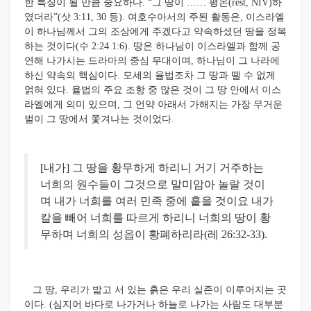
한 특징이 될 만큼 중요하다. “그 땅이 …… 평온(rest, NIV)하
였더라”(삿 3:11, 30 등). 여호수아서의 주된 활동은, 이스라엘
이 하나님께서 그의 조상에게 주겠다고 약속하셨던 땅을 정복
하는 것이다(수 2:24 1:6). 땅은 하나님이 이스라엘과 함께 공
연해 나가시는 드라마의 중심 무대이며, 하나님이 그 나라에
하신 약속의 핵심이다. 모세의 율법조차 그 땅과 뗄 수 없게
얽혀 있다. 율법의 주요 조항 중 많은 것이 그 땅 안에서 이스
라엘에게 의미 있으며, 그 언약 아래서 가해지는 가장 무거운
벌이 그 땅에서 쫓겨나는 것이었다.
[내가] 그 땅을 황무하게 하리니 거기 거주하는
너희의 원수들이 그것으로 말미암아 놀랄 것이
며 내가 너희를 여러 민족 중에 흩을 것이요 내가
칼을 빼어 너희를 따르게 하리니 너희의 땅이 황
무하며 너희의 성읍이 황폐하리라(레 26:32-33).
그 땅, 우리가 밟고 서 있는 흙은 우리 실존이 이루어지는 곳
이다. (심지어 바다로 나가거나 하늘로 나가는 사람도 대부분