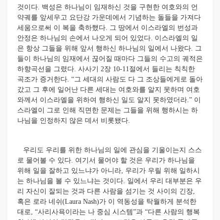
것이다. 백성은 하나님이 임재하신 것을 구현한 여호와의 언
약궤를 앞세우고 요단강 가운데에서 기념하는 돌들을 가져다
세움으로써 이 복을 축하했다. 그 땅에서 이스라엘의 번성과
안정은 하나님의 손에서 나오게 되어 있었다. 이스라엘의 일
은 항상 그들을 위해 앞서 행하신 하나님의 일에서 나왔다. 그
들이 하나님의 임재에서 끊어질 때마다 그들의 수고의 궤적은
하향곡선을 그렸다. 사사기 2장 10-11절에서 들리는 칙칙한
곡조가 증거한다. “그 세대의 사람도 다 그 조상들에게로 돌아
갔고 그 후에 일어난 다른 세대는 여호와를 알지 못하며 여호
와께서 이스라엘을 위하여 행하신 일도 알지 못하였더라.” 이
스라엘이 그로 인해 직면한 문제는 그들을 위해 행하시는 하
나님을 인정하지 않은 데서 비롯됐다.
우리도 우리를 위한 하나님의 일에 관심을 기울이는지 스스
로 물어볼 수 있다. 여기서 물어야 할 것은 우리가 하나님을
위해 일을 잘하고 있느냐가 아니라, 우리가 우릴 위해 일하시
는 하나님을 볼 수 있느냐는 것이다. 일에서 우리 대부분은 우
리 자신이 잘되는 것과 다른 사람을 섬기는 것 사이의 긴장,
혹은 로라 네쉬(Laura Nash)가 이 역동성을 탁월하게 분석한
대로, “사리사욕이라는 나 중심 시스템”과 “다른 사람의 행복