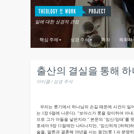
일에 대한 성경적 관점
핵심 주제
성경 주석
학자
목회자
출산의 결실을 통해 하나
아티클 / 성경 주석
우리는 룻기에서 하나님의 손길 때문에 사건이 일어난
는 1장 6절에 나온다). “보아스가 룻을 맞이하여 
므로 그가 아들을 낳은지라.” 본문의 ‘임신/잉태’를 뜻하
호세아 9장 11절에만 나타나지만, ‘임신하게 [허락]
술을, 말론과 결혼해 10년을 사는 동안(룻 1:4) 분