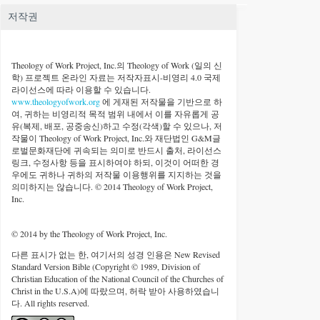
저작권
Theology of Work Project, Inc.
의 Theology of Work (일의 신
학) 프로젝트 온라인 자료는 저작자표시-비영리 4.0 국제
라이선스에 따라 이용할 수 있습니다.
www.theologyofwork.org
에 게재된 저작물을 기반으로 하
여, 귀하는 비영리적 목적 범위 내에서 이를 자유롭게 공
유(복제, 배포, 공중송신)하고 수정(각색)할 수 있으나, 저
작물이 Theology of Work Project, Inc.와 재단법인 G&M글
로벌문화재단에 귀속되는 의미로 반드시 출처, 라이선스
링크, 수정사항 등을 표시하여야 하되, 이것이 어떠한 경
우에도 귀하나 귀하의 저작물 이용행위를 지지하는 것을
의미하지는 않습니다. © 2014 Theology of Work Project,
Inc.
© 2014 by the Theology of Work Project, Inc.
다른 표시가 없는 한, 여기서의 성경 인용은 New Revised
Standard Version Bible (Copyright © 1989, Division of
Christian Education of the National Council of the Churches of
Christ in the U.S.A)에 따랐으며, 허락 받아 사용하였습니
다. All rights reserved.