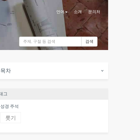
언어
소개
문의처
검색
목차
태그
성경 주석
룻기