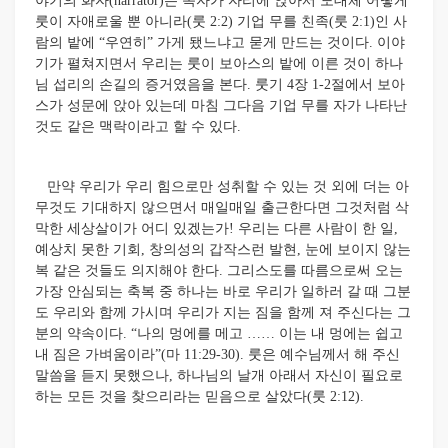
야기의 화자(narrator)는 독자가 자리에 앉아서 도대체 어떻게
룻이 자애로울 뿐 아니라(룻 2:2) 기업 무를 친족(룻 2:1)인 사
람의 밭에 “우연히” 가게 됐느냐고 묻게 만드는 것이다. 이야
기가 펼쳐지면서 우리는 룻이 보아스의 밭에 이른 것이 하나
님 섭리의 손길의 증거였음을 본다. 룻기 4장 1-2절에서 보아
스가 성문에 앉아 있는데 마침 그다음 기업 무를 자가 나타난
것도 같은 맥락이라고 할 수 있다.
만약 우리가 우리 힘으로만 성취할 수 있는 것 외에 더는 아
무것도 기대하지 않으면서 매일매일 출근한다면 그것처럼 삭
막한 세상살이가 어디 있겠는가! 우리는 다른 사람이 한 일,
예상치 못한 기회, 창의성의 갑작스런 발현, 눈에 보이지 않는
복 같은 것들도 의지해야 한다. 그리스도를 따름으로써 오는
가장 안심되는 축복 중 하나는 바로 우리가 일하러 갈 때 그분
도 우리와 함께 가시며 우리가 지는 짐을 함께 져 주신다는 그
분의 약속이다. “나의 멍에를 메고 …… 이는 내 멍에는 쉽고
내 짐은 가벼움이라”(마 11:29-30). 룻은 예수님께서 해 주신
말씀을 듣지 못했으나, 하나님의 날개 아래서 자신이 필요로
하는 모든 것을 찾으리라는 믿음으로 살았다(룻 2:12).