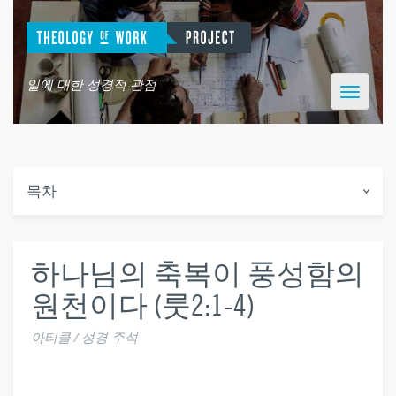
일에 대한 성경적 관점
Toggle
navigatio
목차
하나님의 축복이 풍성함의
원천이다 (룻2:1-4)
아티클 / 성경 주석