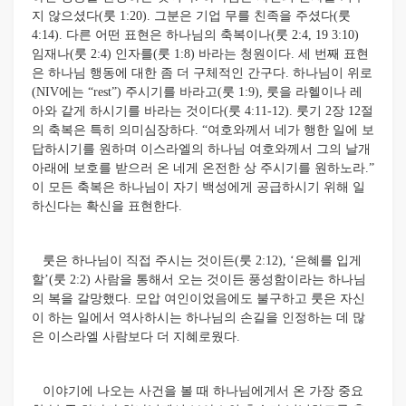
지 않으셨다(룻 1:20). 그분은 기업 무를 친족을 주셨다(룻
4:14). 다른 어떤 표현은 하나님의 축복이나(룻 2:4, 19 3:10)
임재나(룻 2:4) 인자를(룻 1:8) 바라는 청원이다. 세 번째 표현
은 하나님 행동에 대한 좀 더 구체적인 간구다. 하나님이 위로
(NIV에는 “rest”) 주시기를 바라고(룻 1:9), 룻을 라헬이나 레
아와 같게 하시기를 바라는 것이다(룻 4:11-12). 룻기 2장 12절
의 축복은 특히 의미심장하다. “여호와께서 네가 행한 일에 보
답하시기를 원하며 이스라엘의 하나님 여호와께서 그의 날개
아래에 보호를 받으러 온 네게 온전한 상 주시기를 원하노라.”
이 모든 축복은 하나님이 자기 백성에게 공급하시기 위해 일
하신다는 확신을 표현한다.
룻은 하나님이 직접 주시는 것이든(룻 2:12), ‘은혜를 입게
할’(룻 2:2) 사람을 통해서 오는 것이든 풍성함이라는 하나님
의 복을 갈망했다. 모압 여인이었음에도 불구하고 룻은 자신
이 하는 일에서 역사하시는 하나님의 손길을 인정하는 데 많
은 이스라엘 사람보다 더 지혜로웠다.
이야기에 나오는 사건을 볼 때 하나님에게서 온 가장 중요