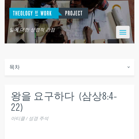
일에 대한 성경적 관점
Toggle
navigatio
목차
왕을 요구하다 (삼상8:4-
22)
아티클 / 성경 주석