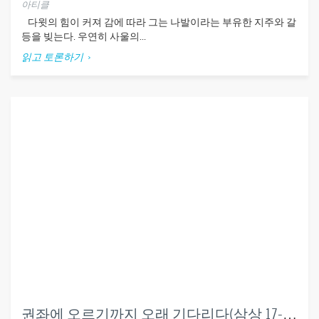
아티클
다윗의 힘이 커져 감에 따라 그는 나발이라는 부유한 지주와 갈
등을 빚는다. 우연히 사울의...
읽고 토론하기
권좌에 오르기까지 오래 기다리다(삼상 17-30장)