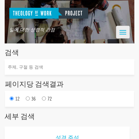
일에 대한 성경적 관점
Toggle
navigatio
검색
페이지당 검색결과
12
36
72
세부 검색
성경 주석