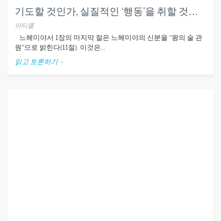
기도할 것인가, 실질적인 ‘행동’을 취할 것인가(느1:11-4:23)
아티클
느헤미야서 1장의 마지막 절은 느헤미야의 신분을 “왕의 술 관
원”으로 밝힌다(11절). 이것은...
읽고 토론하기