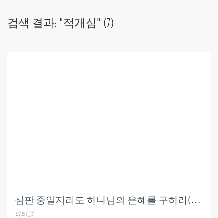
검색 결과: "적개심" (7)
심판 중일지라도 하나님의 은혜를 구하라(시 86편)
아티클