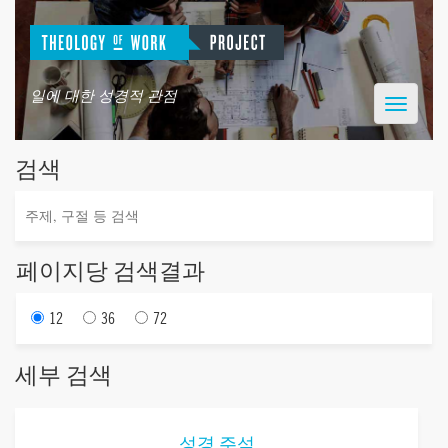
일에 대한 성경적 관점
Toggle
navigatio
검색
페이지당 검색결과
12
36
72
세부 검색
성경 주석