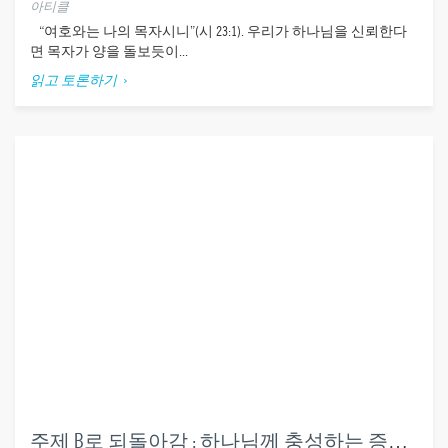
아티클
“여호와는 나의 목자시니”(시 23:1). 우리가 하나님을 신뢰한다
면 목자가 양을 돌보듯이...
읽고 토론하기
주제 B로 되돌아감 : 하나님께 충성하는 증인들이 수난을 겪고 상급을 받다 (단6장)