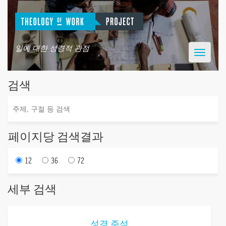
일에 대한 성경적 관점
Toggle
navigatio
검색
페이지당 검색결과
12
36
72
세부 검색
성경 주석