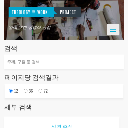
일에 대한 성경적 관점
Toggle
navigatio
검색
페이지당 검색결과
12
36
72
세부 검색
성경 주석