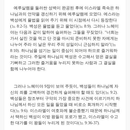
예루살렘을 둘러싼 성벽이 완공된 후에 이스라엘 족속은 하
나님과의 언약을 갱신하기 위해 예루살렘에 모였다. 에스라는
백성에게 율법을 읽어 주기 위해 이 시점에서 다시 등장한다
(느 8:2-5). 백성은 율법을 듣고 울었다(느 8:9). 그러나 느헤미
야는 다음과 같이 말하며 슬퍼하는 그들을 꾸짖었다. “너희는
가서 살진 것을 먹고 단 것을 마시되 준비하지 못한 자에게는
나누어 주라 이 날은 우리 주의 성일이니 근심하지 말라”(느
8:10). 하나님을 섬기는 일이 중심이 되어야 하므로 즐거워하
라는 것이다. 주일에 하나님의 백성은 수고해서 얻은 결실을
기뻐하고 그러한 즐거움을 누리지 못하는 사람과 그 결실을
함께 나누어야 한다.
그러나 느헤미야 9장이 보여 주듯이, 백성들이 하나님께 자
신의 죄를 고백하며 경건하게 슬퍼해야 할 때도 있다(느 9:2).
백성들은 창조부터 구약의 가장 중요한 사건에 이르기까지 하
나님께서 하신 모든 일을 들었을 때 비로소 회개하기 시작했
다(느 9:6). 이스라엘이 여호와께 불순종했기 때문에 하나님께
서 택하신 백성이 이방 왕들의 포로가 됐고, 이스라엘이 수고
한 대가를 이 왕들이 누리게 된 것이다(느 9:36-37).