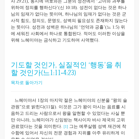
사 29:21), 동시에 여호와는 그분의 성전에서 ‘고아와 과부를
위하여 정의를 행하신다’(신 10:18). 성전이 없다는 것은 하나
님의 임재가 없다는 뜻이며, 하나님의 임재가 없다는 것은 군
사적 힘도, 정의도, 문명도, 성벽의 필요성도 존재하지 않는다
는 뜻이다. 성전과 성벽은 하나님의 ‘언약과 긍휼’(느 1:5) 위
에 세워진 사회에서 하나로 통합된다. 적어도 이러한 이상을
위해 느헤미야는 금식하고 기도하며 사역했다.
기도할 것인가, 실질적인 ‘행동’을 취
할 것인가(느1:11-4:23)
목차로 돌아가기
느헤미야서 1장의 마지막 절은 느헤미야의 신분을 “왕의 술
관원”으로 밝힌다(11절). 이것은 그가 왕이 마시는 음료를 시
음하고 드리는 사람으로서 왕을 알현할 수 있었다는 사실 뿐
만 아니라, 느헤미야가 신임받는 책사이자 바사 제국의 고위
관료였다는 것을 의미한다.
그는 예루살렘 성벽 재건에 착
[1]
수함에 있어서 자신의 전문 경험과 지위를 아주 유리하게 이