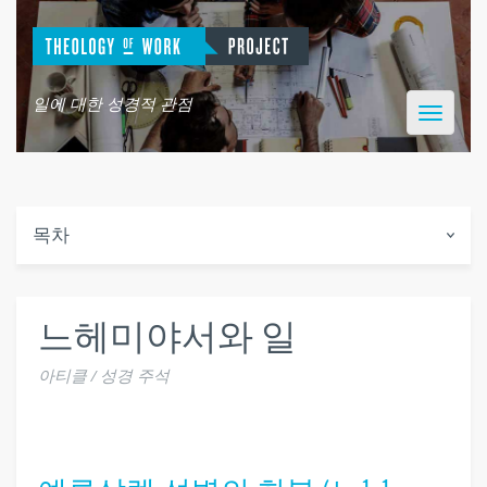
일에 대한 성경적 관점
Toggle
navigatio
목차
느헤미야서와 일
아티클 / 성경 주석