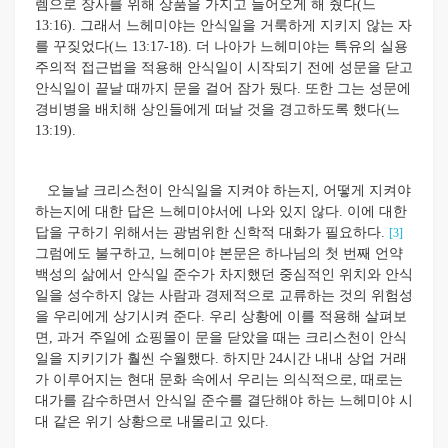
렘으로 장사를 위해 상품을 가지고 들어오게 해 줬다(느
13:16). 그래서 느헤미야는 안식일을 거룩하게 지키지 않는 자
를 꾸짖었다(느 13:17-18). 더 나아가 느헤미야는 특유의 실용
주의적 접근법을 적용해 안식일이 시작되기 전에 성문을 닫고
안식일이 끝날 때까지 문을 걸어 잠가 뒀다. 또한 그는 성문에
경비병을 배치해 상인들에게 떠날 것을 경고하도록 했다(느
13:19).
오늘날 크리스천이 안식일을 지켜야 하는지, 어떻게 지켜야
하는지에 대한 답은 느헤미야서에 나와 있지 않다. 이에 대한
답을 구하기 위해서는 광범위한 신학적 대화가 필요하다.
[3]
그럼에도 불구하고, 느헤미야 본문은 하나님의 첫 번째 언약
백성의 삶에서 안식일 준수가 차지했던 중심적인 위치와 안식
일을 성수하지 않는 사람과 경제적으로 교류하는 것의 위험성
을 우리에게 상기시켜 준다. 우리 상황에 이를 적용해 살펴보
면, 과거 주일에 쇼핑몰이 문을 닫았을 때는 크리스천이 안식
일을 지키기가 훨씬 수월했다. 하지만 24시간 내내 상업 거래
가 이루어지는 현대 문화 속에서 우리는 의식적으로, 때로는
대가를 감수하면서 안식일 준수를 결단해야 하는 느헤미야 시
대 같은 위기 상황으로 내몰리고 있다.