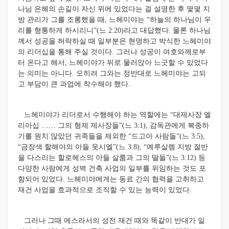
나님 은혜의 손길이 자신 위에 있었다는 걸 설명한 후 몇몇 지
방 관리가 그를 조롱했을 때, 느헤미야는 “하늘의 하나님이 우
리를 형통하게 하시리니”(느 2:20)라고 대답했다. 물론 하나님
께서 성공을 허락하실 때 일부분은 현명하고 박식한 느헤미야
의 리더십을 통해 주실 것이다. 그러나 성공이 여호와께로부
터 온다고 해서, 느헤미야가 뒤로 물러앉아 느긋할 수 있었다
는 의미는 아니다. 오히려 그와는 정반대로 느헤미야는 고되
고 부담이 큰 과업에 착수해야 했다.
느헤미야가 리더로서 수행해야 하는 역할에는 “대제사장 엘
리아십 …… 그의 형제 제사장들”(느 3:1), 감독관에게 복종하
기를 원치 않았던 귀족들을 제외한 “드고아 사람들”(느 3:5),
“금장색 할해야의 아들 웃시엘”(느 3:8), “예루살렘 지방 절반
을 다스리는 할로헤스의 아들 살룸과 그의 딸들”(느 3:12) 등
다양한 사람에게 성벽 건축 사업의 일부를 위임하는 것도 포
함되어 있었다. 느헤미야에게는 동료 간의 협력을 고취하고
재건 사업을 효과적으로 조직할 수 있는 능력이 있었다.
그러나 그때 에스라서의 성전 재건 때와 똑같이 반대가 일