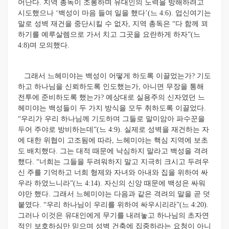
어난다. 지역 총독이 조롱하며 유대인의 노력을 방해하려고
시도했으나 ‘백성이 마음 들여 일을 했다’(느 4:6). 업신여기는
말로 성벽 재건을 중단시킬 수 없자, 지역 총독은 “다 함께 꾀
하기를 예루살렘으로 가서 치고 그곳을 요란하게 하자”(느
4:8)며 모의했다.
그래서 느헤미야는 백성이 어떻게 하도록 이끌었는가? 기도
하고 하나님을 신뢰하도록 인도했는가, 아니면 무장을 통해
전투에 준비하도록 했는가? 예상대로 실용주의 신자였던 느
헤미야는 백성들이 두 가지 방식을 모두 취하도록 이끌었다.
“우리가 우리 하나님께 기도하며 그들로 말미암아 파수꾼을
두어 주야로 방비하는데”(느 4:9). 실제로 성벽을 재건하는 자
에 대한 위협이 고조됨에 따라, 느헤미야는 핵심 지역에 보초
도 배치했다. 그는 대적 때문에 낙심하지 말라고 백성을 격려
했다. “너희는 그들을 두려워하지 말고 지극히 크시고 두려우
신 주를 기억하고 너희 형제와 자녀와 아내와 집을 위하여 싸
우라 하였느니라”(느 4:14). 자신의 신앙 때문에 백성은 싸워
야만 했다. 그래서 느헤미야는 다음과 같은 격려의 말을 곧 덧
붙였다. “우리 하나님이 우리를 위하여 싸우시리라”(느 4:20).
그러나 이것은 유대인에게 무기를 내려놓고 하나님의 초자연
적인 보호하심만 믿으며 성벽 건축에 집중하라는 요청이 아니