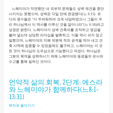
느헤미야가 직면했던 내·외부적 문제들도 성벽 재건을 중단
시키지는 못했으며, 성벽은 52일 만에 완공됐다(느 6:15). 유
다의 원수들은 “다 두려워하여 크게 낙담하였으니 그들이 우
리 하나님께서 이 역사를 이루신 것을 앎이니라”(느 6:16)라고
성경은 밝힌다. 느헤미야가 성벽 건축자를 조직하고 영감을
불어 넣는데 상당한 리더십을 발휘하고, 이들 역시 쉬지 않고
일했으며, 느헤미야의 지혜 덕분에 적의 공격을 막아 내고 건
축 사역에 집중할 수 있었음에도 불구하고, 느헤미야는 이 모
든 것이 하나님의 도우심으로 가능했다고 여겼다. 하나님은
그분의 목적을 성취하시기 위해 느헤미야와 동료들의 은사와
수고를 통해 일하신 것이다.
언약적 삶의 회복, 2단계: 에스라
와 느헤미야가 함께하다(느8:1-
13:31)
목차로 돌아가기