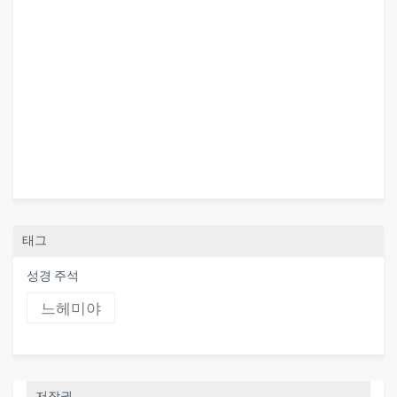
태그
성경 주석
느헤미야