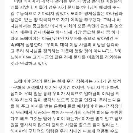
어떤 의미에서 귀족과 관리는 우리가 방금 논의한 이원론의
죄를 지었다. 이들의 경우 자기 문제를 하나님이 해결해 주시
길 수동적으로 기다리지 않았다. 도리어 경제생활은 하나님과
상관이 없는 양 적극적으로 자기 이익을 추구했다. 그러나 하
나님께서는 종교뿐만 아니라 사회의 모든 측면에 관심을 쏟으
시기 때문에 경제생활은 하나님께 가장 중요한 문제 중 하나
라고 느헤미야는 이들(유대인 채무자를 종으로 팔아넘긴 귀
족)에게 설명한다. “우리의 대적 이방 사람의 비방을 생각하
고 우리 하나님을 경외하는 가운데 행할 것이 아니냐”(느 5:9).
느헤미야는 고리대금업 같은 경제 문제를 여호와를 경외하는
것과 연결하고 있다.
느헤미야 5장의 문제는 현재 우리 상황과는 거리가 먼 법적
· 문화적 배경에서 제기된 것이긴 하지만, 우리 지위나 특권,
심지어 우리 일을 통해 우리가 사적으로 얼마큼의 이익을 취
해야 하는지 깊이 생각해 보도록 도전을 던진다. 우리는 대출
을 해 주고 이자를 받는 은행에 돈을 예치해야 하는가? 직장에
서 우리에게 제공되는 특혜가 누군가의 상당한 희생을 수반한
다고 해도 그것을 받아 누려야 하는가? 이자를 받지 말고 담보
권을 행사하지 않으며 강제로 사람을 종으로 팔지 말라는 느
헤미야의 구체적인 명령은 우리 시대엔 다르게 적용될 수도