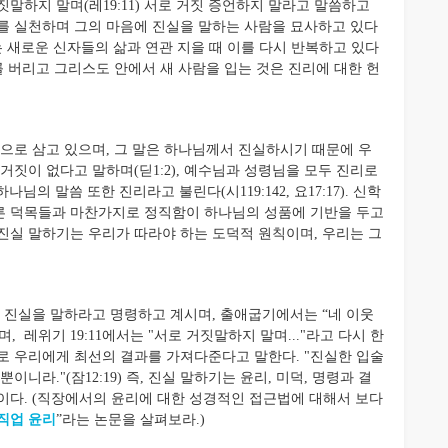
말하지 말며(레19:11) 서로 거짓 증언하지 말라고 말씀하고
공의를 실천하며 그의 마음에 진실을 말하는 사람을 묘사하고 있다
사는 새로운 신자들의 삶과 연관 지을 때 이를 다시 반복하고 있다
자아를 버리고 그리스도 안에서 새 사람을 입는 것은 진리에 대한 헌
로 삼고 있으며, 그 말은 하나님께서 진실하시기 때문에 우
거짓이 없다고 말하며(딛1:2), 예수님과 성령님을 모두 진리로
, 하나님의 말씀 또한 진리라고 불린다(시119:142, 요17:17). 신학
른 덕목들과 마찬가지로 정직함이 하나님의 성품에 기반을 두고
진실 말하기는 우리가 따라야 하는 도덕적 원칙이며, 우리는 그
진실을 말하라고 명령하고 계시며, 출애굽기에서는 “네 이웃
며, 레위기 19:11에서는 "서로 거짓말하지 말며..."라고 다시 한
로 우리에게 최선의 결과를 가져다준다고 말한다. "진실한 입술
니라."(잠12:19) 즉, 진실 말하기는 윤리, 미덕, 명령과 결
이다. (직장에서의 윤리에 대한 성경적인 접근법에 대해서 보다
직업 윤리
”라는 논문을 살펴보라.)