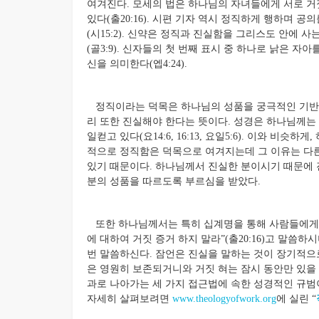
여겨진다. 모세의 법은 하나님의 자녀들에게 서로 거짓
있다(출20:16). 시편 기자 역시 정직하게 행하며 
(시15:2). 신약은 정직과 진실함을 그리스도 안에 
(골3:9). 신자들의 첫 번째 표시 중 하나로 낡은 
신을 의미한다(엡4:24).
정직이라는 덕목은 하나님의 성품을 궁극적인 기반으
리 또한 진실해야 한다는 뜻이다. 성경은 하나님께는 
일컫고 있다(요14:6, 16:13, 요일5:6). 이와 비슷하게
적으로 정직함은 덕목으로 여겨지는데 그 이유는 다
있기 때문이다. 하나님께서 진실한 분이시기 때문에 
분의 성품을 따르도록 부르심을 받았다.
또한 하나님께서는 특히 십계명을 통해 사람들에게 
에 대하여 거짓 증거 하지 말라”(출20:16)고 말씀하시
번 말씀하신다. 잠언은 진실을 말하는 것이 장기적으
은 영원히 보존되거니와 거짓 혀는 잠시 동안만 있을 뿐이
과로 나아가는 세 가지 접근법에 속한 성경적인 규범
자세히 살펴보려면
www.theologyofwork.org
에 실린 “