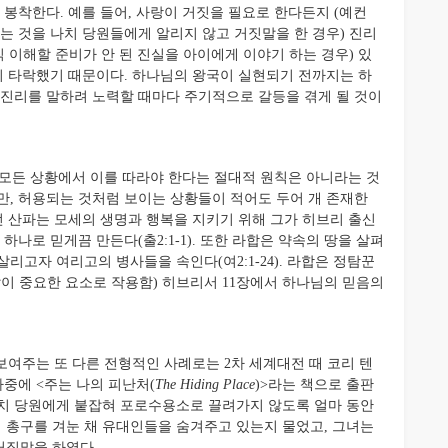
 봉착한다. 예를 들어, 사랑이 거짓을 필요로 한다든지 (예컨
는 것을 나치 당원들에게 알리지 않고 거짓말을 한 경우) 진리
직 이해할 준비가 안 된 진실을 아이에게 이야기 하는 경우) 있
상이 타락했기 때문이다. 하나님의 왕국이 실현되기 전까지는 하
 진리를 말하려 노력할 때마다 주기적으로 갈등을 겪게 될 것이
모든 상황에서 이를 따라야 한다는 절대적 원칙은 아니라는 것
만, 허용되는 것처럼 보이는 상황들이 적어도 두어 개 존재한
던 산파는 모세의 생명과 행복을 지키기 위해 그가 히브리 출신
하나로 믿게끔 만든다(출2:1-1). 또한 라합은 약속의 땅을 살펴
리고자 여리고의 병사들을 속인다(여2:1-24). 라합은 정탐꾼
말이 중요한 요소로 작용함) 히브리서 11장에서 하나님의 믿음의
여주는 또 다른 전형적인 사례로는 2차 세계대전 때 코리 텐
나중에 <주는 나의 피난처(
The Hiding Place
)>라는 책으로 출판
나치 당원에게 붙잡혀 포로수용소로 끌려가지 않도록 얼마 동안
 총구를 겨눈 채 유대인들을 숨겨주고 있는지 물었고, 그녀는
거짓말을 하였다.