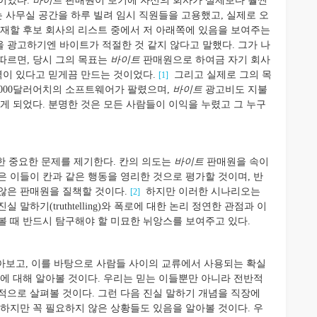
이었다.
바이트
판매원이 보기에 자신의 회사가 실제보다 훨씬
는 사무실 공간을 하루 빌려 임시 직원들을 고용했고, 실제로 오
게재할 후보 회사의 리스트 중에서 저 아래쪽에 있음을 보여주는
 광고하기엔 바이트가 적절한 것 같지 않다고 말했다. 그가 나
따르면, 당시 그의 목표는
바이트
판매원으로 하여금 자기 회사
력이 있다고 믿게끔 만드는 것이었다.
그리고 실제로 그의 목
[1]
0,000달러어치의 소프트웨어가 팔렸으며,
바이트
광고비도 지불
게 되었다. 분명한 것은 모든 사람들이 이익을 누렸고 그 누구
한 중요한 문제를 제기한다. 칸의 의도는
바이트
판매원을 속이
은 이들이 칸과 같은 행동을 영리한 것으로 평가할 것이며, 반
않은 판매원을 질책할 것이다.
하지만 이러한 시나리오는
[2]
말하기(truthtelling)와 폭로에 대한 논리 정연한 관점과 이
볼 때 반드시 탐구해야 할 미묘한 뉘앙스를 보여주고 있다.
아보고, 이를 바탕으로 사람들 사이의 교류에서 사용되는 확실
항에 대해 알아볼 것이다. 우리는 믿는 이들뿐만 아니라 전반적
적으로 살펴볼 것이다. 그런 다음 진실 말하기 개념을 직장에
 하지만 꼭 필요하지 않은 상황들도 있음을 알아볼 것이다. 우