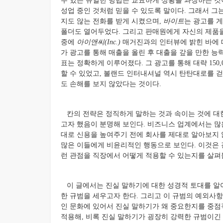
수 있는 유일한 방법은 교묘하게 상황을 과장하는 것
성업 중인 것처럼 믿을 수 있도록 말이다. 그래서 그
지도 않는 전화를 받게 시켰으며,
바이트
는 광고를 
폴더도 열어두었다. 그리고 판매원에게 자신의 제품을
중에
아이앤씨(Inc.)
매거진과의 인터뷰에 밝힌 바에 
가 광고를 통해 매출을 올린 후 대출을 갚을 만한 능
표는 정확하게 이루어졌다. 그 광고를 통해 대략 15
할 수 있었고, 볼랜드 인터내셔널 역시 탄탄대로를 걷
도 손해를 보지 않았다는 것이다.
칸의 전략은 정직하게 말하는 것과 속이는 것에 대
고자 했음이 분명해 보인다. 비즈니스 업계에서는 많
대로 신용을 높여주기 전에 회사를 제대로 알아보지 
많은 이들에게 비윤리적인 행동으로 보인다. 이것은 진실 
런 관점을 직장에서 어떻게 적용할 수 있는지를 살펴
이 글에서는 진실 말하기에 대한 성경적 토대를 알
한 규범을 세우고자 한다. 그리고 이 규범의 예외사
인 문화에 있어서 진실 말하기가 왜 중요한지를 중점
적용해, 비록 진실 말하기가 굉장히 강력한 규범이긴