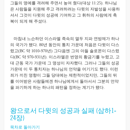
그들의 명예를 격려해 주면서 높여 줬다(대상 11:25). 하나님
은 사람들을 지원해 주고 격려하려는 다윗의 자발성을 사용하
셔서 그것이 다윗의 성공에 기여하고 그 휘하의 사람에게 축
복이 되게 해 주셨다.
마침내 느슨하던 이스라엘 족속의 열두 지파 연방제가 하나
의 국가가 됐다. 80년 동안의 통치 가운데 처음은 다윗이 다스
렸고(BC 약 1010-970년) 그다음엔 그의 아들 솔로몬이 다스렸
다(BC 약 970-931년). 이스라엘은 번영의 황금기를 누렸고, 고
대 근동 국가 가운데 그 명성이 자자했다. 그러나 그들의 성공
가운데 이 두 통치자는 하나님의 언약을 어기기도 했다. 이런
죄가 끼친 영향이 그들 당대에는 제한적이었지만, 그들의 뒤
를 이어받은 사람들에겐 하나님에게서 돌아서서 그분의 언약
을 파기하게 하는 하나의 패턴을 정하는 계기가 됐다.
왕으로서 다윗의 성공과 실패 (삼하1-
24장)
목차로 돌아가기