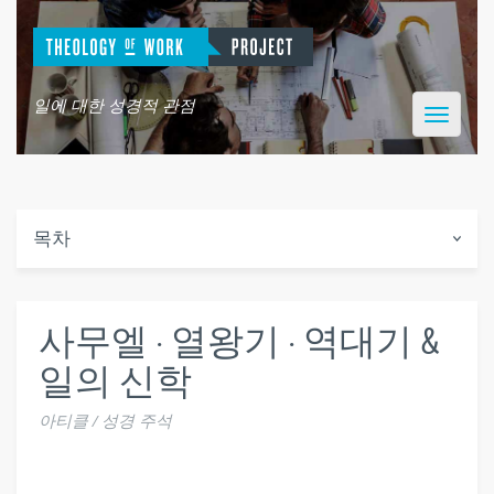
일에 대한 성경적 관점
Toggle
navigatio
목차
사무엘 · 열왕기 · 역대기 &
일의 신학
아티클 / 성경 주석