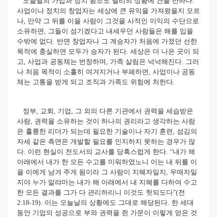
오늘날의 가업과 정치 왕조도 엘리의 상황에 견줄 만하다.
사업이나 정치의 창업자는 세상에 큰 유익을 가져왔을지 모르
나, 만약 그 뒤를 이을 사람이 그것을 사적인 이익의 수단으로
소유하면, 그들이 섬기겠다고 내세우던 사람들은 해를 입을
수밖에 없다. 반면 창업자나 그 계승자가 처음에 가졌던 선한
목적에 충실하면 모두가 승자가 된다. 세상은 더 나은 곳이 되
고, 사업과 공동체는 번창하며, 가족 살림은 넉넉해진다. 그러
나 처음 목적이 소홀히 여겨지거나 부패하면, 사업이나 공동
체는 고통을 받게 되고 조직과 가족도 위험에 처한다.
정부, 교회, 기업, 그 외의 다른 기관에서 권력을 세습받은
사람, 권력을 소유하는 것이 하나의 권리라고 생각하는 사람
은 훌륭한 리더가 되는데 필요한 기술이나 자기 훈련, 섬김의
자세 같은 측면은 개발할 필요를 인지하지 못하는 경우가 많
다. 이런 현실이 전도서의 교사를 당혹스럽게 한다. “내가 해
아래에서 내가 한 모든 수고를 미워하였노니 이는 내 뒤를 이
을 이에게 남겨 주게 됨이라 그 사람이 지혜자일지, 우매자일
지야 누가 알랴마는 내가 해 아래에서 내 지혜를 다하여 수고
한 모든 결과를 그가 다 관리하리니 이것도 헛되도다”(전
2:18-19). 이는 오늘날의 상황에도 그대로 해당된다. 한 세대
동안 기업의 성공으로 부와 권력을 쥔 가문이 이렇게 얻은 것