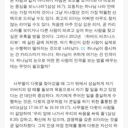
은 사람과 같지 아니하니 사람은 외모를 보거니와 나 여호와
는 중심을 보느니라”(삼상 16:7). 요동치는 하나님 나라 안에
서는 가장 마지막 것이나 그냥 지나쳤던 것이 가장 탁월한 선
택으로 드러날 수도 있다. 최고의 리더는 어쩌면 아무도 찾지
않는 리더일 수도 있다. 처음엔 아주 인상 깊은 리더, 곧 카리
스마를 보이거나 다른 사람이 따르고 싶어 하는 사람을 찾고
싶은 유혹을 받을 것이다. 그러나 2012년 〈하버드 비즈니스
리뷰〉에 실린 글에 의하면, 자기 확신이 강한 사람이 실제로
는 수행력이 떨어지는 것으로 나타났다.
하나님이 중시하
[2]
는 건 카리스마가 아니다. 하나님이 귀하게 여기는 건 인격이
다. 하나님의 눈으로 어떤 한 사람의 인격을 보는 법을 배우는
데는 무엇이 필요할까?
사무엘이 다윗을 찾아갔을 때 그가 밖에서 성실하게 자기
아버지의 양 떼를 돌보며 목동으로서 자기 할 일을 하고 있었
다는 건 대단히 중요하다. 자기에게 주어진 일을 충실하게 수
행하는 것은, 다윗의 경우처럼 더 큰일을 하기 위한 훌륭한 준
비다(삼상 17:34-37 눅 16:10 19:17). 사무엘은 다윗이 사람들
이 갈망하며 ‘우리 앞에 나가서 우리의 싸움을 싸워 줄’(삼상
8:20) 강하고, 확신에 차 있으며, 경쟁력을 갖춘 리더라는 것을
곧 알아차렸다. 그의 인생 여정 전체를 통해 다윗은 자신이 하