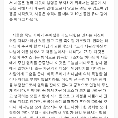
서 사울은 결국 다윗이 생명을 부지하기 위해서는 힘들게 사
울을 피해 다니며 유랑 길에 오르지 않고는 견딜 수 없도록 경
쟁을 시작했고, 사울은 추적대를 데리고 10년 동안 유다 광야
를 헤매고 다녔다.
사울을 죽일 기회가 주어졌을 때도 다윗은 권좌는 자신이
취할 자리가 아닌 것을 알고 그를 죽이길 거부했다. 권좌는 하
나님이 주셔야 할 하나님의 권한이었다. “오직 재판장이신 하
나님이 이를 낮추시고 저를 높이시느니라”(시 75:7). 다윗은
사울이 수치스러운 방식으로 행동할 때조차도 하나님이 사울
에게 주신 권위를 존중했다. 이것은 오늘날 까다로운 상사 밑
에서 일하거나, 또는 자신의 리더십이 인정받기를 기다리는
사람에게 교훈을 준다. 비록 우리가 하나님에 의해 특정한 일
이나 자리로 부름받았을지라도, 이것이 곧 우리가 기존 권위
를 부정함으로써 권력을 잡아도 된다고 공적으로 인정해 주신
게 아니다. 만약 하나님께서 자신이 보스가 되기를 바라신다
고 생각하는 모든 사람이 자기 힘으로 그 과정을 서둘러서 권
력을 쥐려고 한다면, 권력이 승계될 때마다 혼란이 따라올 것
이다. 하나님은 오래 참으시니 우리도 다윗이 한 것처럼 오래
참아야 한다.
우리는 하나님께서 우리가 하길 원하시는 일을