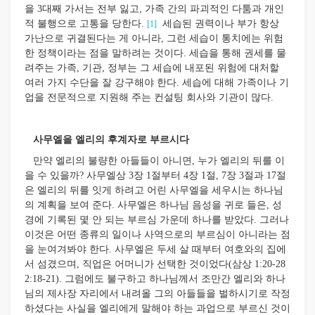
을 3대째 가서는 전부 잃고, 가족 간의 파괴적인 다툼과 개인
적 불행으로 고통을 당한다.
세습된 권력이나 부가 항상
[1]
가난으로 귀결된다는 게 아니라, 그런 세습이 통치에는 위험
한 정책이라는 점을 말하려는 것이다. 세습을 통해 권세를 물
려주는 가족, 기관, 정부는 그 세습에 내포된 위험에 대처할
여러 가지 수단을 잘 강구해야 한다. 세습에 대해 가족이나 기
업을 전문적으로 지원해 주는 컨설팅 회사와 기관이 많다.
사무엘을 엘리의 후계자로 부르시다
만약 엘리의 불량한 아들들이 아니면, 누가 엘리의 뒤를 이
을 수 있을까? 사무엘상 3장 1절부터 4장 1절, 7장 3절과 17절
은 엘리의 뒤를 잇게 하려고 어린 사무엘을 세우시는 하나님
의 계획을 보여 준다. 사무엘은 하나님 음성을 귀로 들은, 성
경에 기록된 몇 안 되는 부르심 가운데 하나를 받았다. 그러나
이것은 어떤 종류의 일이나 사역으로의 부르심이 아니라는 점
을 눈여겨봐야 한다. 사무엘은 두세 살 때부터 여호와의 집에
서 섬겼으며, 직업은 어머니가 선택한 것이었다(삼상 1:20-28
2:18-21). 그럼에도 불구하고 하나님께서 조만간 엘리와 하나
님의 제사장 자리에서 내려올 그의 아들들을 벌하시기로 작정
하셨다는 사실을 엘리에게 말해야 하는 과업으로 부르신 것이