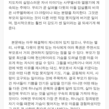
지도자의 실망스러운 자녀 이야기는 사무엘서와 열왕기에 계
속되는 주제다. 우리가 곧 살펴볼 다윗의 아들 압살롬의 비극
은 사무엘하에서 13-19장이나 되는 분량을 차지한다.
그것은
부모의 일이라는 것이 다른 어떤 직업 못지않게 버거운 일이
며, 정서적으로는 훨씬 더 강도가 센 일이라는 걸 되새기게 해
준다.
본문에는 아무 해결책이 제시되어 있지 않으나, 우리는 엘
리, 사무엘, 다윗이 문제 있는 자식에게 여러 특권은 주면서도
부모로서 거의 관여하지 않았다는 점을 알 수 있다. 부모가 정
말로 최선을 다해 헌신하더라도 가슴을 도려낼 만큼 마음 아
프게 하는 자식이 생길 수 있다. 그들을 비난하거나 여러 가지
판에 박힌 이유를 제시하는 대신, 부모로서 자식을 키운다는
것은 어떤 다른 직업 못지않게 기도, 기술, 공동체의 지지, 사
랑이 요구되는 일이라는 것에 주목하자. 결국 부모가 된다는
건 자녀들이 기쁨을 안기든 실망을 안기든 아니면 어떤 때는
둘 다든 간에 하나님의 은혜와 긍휼에 달려 있으며, 살아 있는
동안에 우리가 보는 것을 넘어선 구속의 희망을 가져야 하는
것이다. 어쩌면 우리에게 가장 큰 위로는, 하나님도 정죄받은
자기 아들 때문에 가슴이 찢어지는 부모 마음을 경험하셨지만
그 모든 걸 사랑의 힘으로 이겨 내셨다는 것이다.