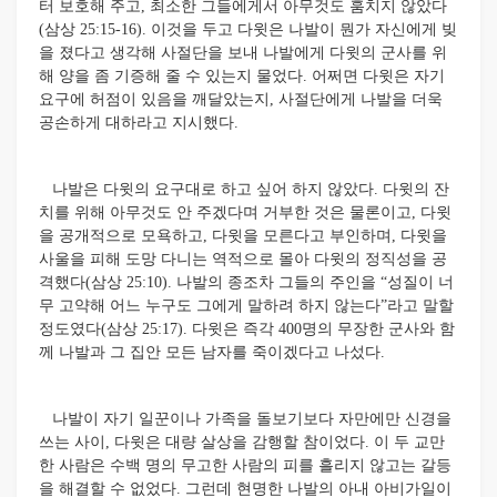
터 보호해 주고, 최소한 그들에게서 아무것도 훔치지 않았다
(삼상 25:15-16). 이것을 두고 다윗은 나발이 뭔가 자신에게 빚
을 졌다고 생각해 사절단을 보내 나발에게 다윗의 군사를 위
해 양을 좀 기증해 줄 수 있는지 물었다. 어쩌면 다윗은 자기
요구에 허점이 있음을 깨달았는지, 사절단에게 나발을 더욱
공손하게 대하라고 지시했다.
나발은 다윗의 요구대로 하고 싶어 하지 않았다. 다윗의 잔
치를 위해 아무것도 안 주겠다며 거부한 것은 물론이고, 다윗
을 공개적으로 모욕하고, 다윗을 모른다고 부인하며, 다윗을
사울을 피해 도망 다니는 역적으로 몰아 다윗의 정직성을 공
격했다(삼상 25:10). 나발의 종조차 그들의 주인을 “성질이 너
무 고약해 어느 누구도 그에게 말하려 하지 않는다”라고 말할
정도였다(삼상 25:17). 다윗은 즉각 400명의 무장한 군사와 함
께 나발과 그 집안 모든 남자를 죽이겠다고 나섰다.
나발이 자기 일꾼이나 가족을 돌보기보다 자만에만 신경을
쓰는 사이, 다윗은 대량 살상을 감행할 참이었다. 이 두 교만
한 사람은 수백 명의 무고한 사람의 피를 흘리지 않고는 갈등
을 해결할 수 없었다. 그런데 현명한 나발의 아내 아비가일이