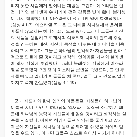
리지 못한 사람에게 일어나는 재앙을 그린다. 이스라엘은 인
접 나라인 블레셋과 수 세기에 걸쳐 갈등을 빚어 왔다. 블레셋
이 다시 침략했는데, 이스라엘이 졌고 4천 명이 희생당했다
(삼상 4:1-3). 이스라엘 족속은 그 패배를 하나님께서 은혜를
베풀지 않으시는 하나의 표징으로 봤다. 그러나 그들은 자신
의 허물을 성찰하고 회개하며 여호와께 나아와 인도해 주실
것을 간구하는 대신, 자신의 목적을 이루는 데 하나님을 이용
하려고 시도했다. 그들은 하나님의 언약궤가 자신들을 천하무
적으로 만들어 줄 것이라고 생각해, 언약궤를 가져와 블레셋
에 맞서 전장에 투입했다. 그러나 블레셋은 전장에서 이스라
엘을 도륙했다. 3만 명의 이스라엘 군인을 죽였으며, 그 언약
궤를 빼앗고 엘리의 아들들을 쳐 죽여, 결국 그 사건으로 엘리
까지도 죽게 만들었다(삼상 4:4-19).
군대 지도자와 함께 엘리의 아들들은, 자신들이 하나님의
이름을 지니고 있고, 하나님의 임재라는 상징을 소유했기 때
문에 하나님의 능력이 자신들에게 임할 것이라고 생각하는 실
수를 저질렀다. 어쩌면 책임자들은 언약궤를 둘러메고 갔기
때문에 자신들이 하나님의 능력을 제어할 수 있을 것이라 믿
었을 수도 있다. 아니면 그들은 스스로 속아서 자기가 하나님