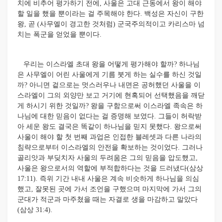
치에 비추어 평가하기 전에, 사울은 고대 근동에서 왕이 해야
할 일을 했을 뿐이라는 걸 주목해야 한다. 백성은 자신이 구한
왕, 곧 (사무엘이 경고한 것처럼) 군국주의적이고 카리스마 넘
치는 폭군을 얻었을 뿐이다.
우리는 이스라엘 초대 왕을 어떻게 평가해야 할까? 하나님
은 사무엘이 어린 사울에게 기름 붓게 하는 실수를 하신 것일
까? 아니면 겉으로는 멋스러우나 내면은 공허했던 사울을 이
스라엘이 그의 외양만 보고 거기에 현혹되어 선택했음을 깨닫
게 하시기 위한 것일까? 왕을 구함으로써 이스라엘 족속은 하
나님에 대한 믿음이 없다는 걸 증명해 보였다. 그들이 허락받
아 세운 왕도 결국은 똑같이 하나님을 믿지 못했다. 왕으로써
사울이 해야 할 첫 번째 과업은 인접한 블레셋과 다른 나라의
침략으로부터 이스라엘의 안전을 확보하는 것이었다. 그러나
골리앗과 부딪치자 사울의 두려움은 그의 믿음을 압도했고,
사울은 왕으로서의 역할에 부적합하다는 것을 드러냈다(삼상
17:11). 즉위 기간 내내 사울은 계속 비슷하게 하나님을 의심
했고, 잘못된 곳에 가서 조언을 구했으며 마지막에 가서 그의
군대가 적군과 마주쳤을 때는 자결로 생을 마감하고 말았다
(삼상 31:4).