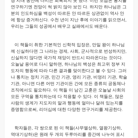
경 시대 동안에 다시는 회복되지 못 했다. 이런 모습은 통치를
연구하기엔 전망이 썩 밝지 않아 보인 다. 하지만 하나님은 그
분의 인도하심을 백성이 따르든 안 따르든 상관없이 역사 안
에 항상 증거하신다. 수천 년이 지난 후에 이야기를 읽으면서,
우리는 그들의 성공에서 배우고 실패에서도 배운다.
이 책들이 취한 기본적인 신학적 입장은, 만일 왕이 하나님
께 신실하다면 그 나라는 경제, 사회, 군사적으로 번성하지만,
신실하지 않다면 국가적 재앙이 반드시 따라온다는 것이다.
오늘날 용어로 다시 말하면, 하나님의 백성은 최고위 정부 지
도자의 행동에 따라 다른 결과를 맞이한다고 볼 수 있다. 그러
나 통치는 정치 기관, 민간 기관, 영리 기관, 비영리 기관, 학술
기관, 아니면 다른 어떤 기관이든 간에 모든 종류의 공동체나
조직에서도 필요하다. 이 책들 이 남긴 교훈은 오늘날 사회의
모든 구역을 통치하는데 다 적용할 수 있다. 이 책들은, 많은
사람의 생계가 지도자의 말과 행동에 얼마나 달려 있는지를
증명함으로써, 리더십에 대한 다양한 연구거리를 제공한다.
학자들은, 각 쌍으로 된 이 책들(사무엘상하, 열왕기상하,
역대기상하)은 원래 두 개의 두루마리를 중간에 나누어 표시