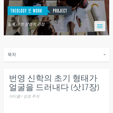
일에 대한 성경적 관점
Toggle
navigatio
목차
번영 신학의 초기 형태가
얼굴을 드러내다 (삿17장)
아티클 / 성경 주석