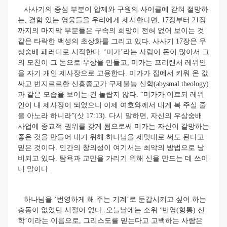
사사기의 중심 부분이 압제와 구원의 사이클에 갇혀 절망하
는, 결함 있는 영웅들을 우리에게 제시한다면, 17장부터 21장
까지의 마지막 부분들은 구속의 희망이 전혀 없어 보이는 것
같은 타락한 백성의 초상화를 그리고 있다. 사사기 17장은 우
상숭배 패러디로 시작한다. ‘미가’라는 사람이 돈이 많아서 그
의 모친이 그 돈으로 우상을 만들고, 미가는 프리랜서 레위인
을 자기 개인 제사장으로 고용한다. 미가가 집에서 키워 온 값
싸고 번지르르한 신흥종교가 구제불능 신학(abysmal theology)
과 같은 모습을 보이는 건 놀랍지 않다. “미가가 이르되 레위
인이 내 제사장이 되었으니 이제 여호와께서 내게 복 주실 줄
을 아노라 하니라”(삿 17:13). 다시 말하면, 자신의 우상숭배
사업에 종교적 권위를 갖게 됨으로써 미가는 자신이 갈망하는
좋은 것을 만들어 내기 위해 하나님을 제멋대로 써도 된다고
믿은 것이다. 인간의 창의성이 여기서는 최악의 방법으로 낭
비되고 있다. 탐욕과 교만을 가리기 위해 신을 만드는 데 쓰이
니 말이다.
하나님을 ‘번영하게 해 주는 기계’로 둔갑시키고 싶어 하는
충동이 없었던 시절이 없다. 오늘날에는 소위 ‘번영(형통) 신
학’이라는 이름으로, 그리스도를 믿는다고 고백하는 사람은