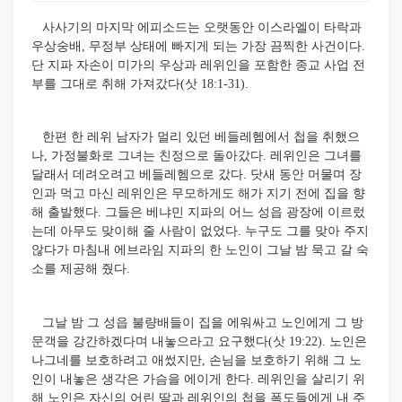
사사기의 마지막 에피소드는 오랫동안 이스라엘이 타락과
우상숭배, 무정부 상태에 빠지게 되는 가장 끔찍한 사건이다.
단 지파 자손이 미가의 우상과 레위인을 포함한 종교 사업 전
부를 그대로 취해 가져갔다(삿 18:1-31).
한편 한 레위 남자가 멀리 있던 베들레헴에서 첩을 취했으
나, 가정불화로 그녀는 친정으로 돌아갔다. 레위인은 그녀를
달래서 데려오려고 베들레헴으로 갔다. 닷새 동안 머물며 장
인과 먹고 마신 레위인은 무모하게도 해가 지기 전에 집을 향
해 출발했다. 그들은 베냐민 지파의 어느 성읍 광장에 이르렀
는데 아무도 맞이해 줄 사람이 없었다. 누구도 그를 맞아 주지
않다가 마침내 에브라임 지파의 한 노인이 그날 밤 묵고 갈 숙
소를 제공해 줬다.
그날 밤 그 성읍 불량배들이 집을 에워싸고 노인에게 그 방
문객을 강간하겠다며 내놓으라고 요구했다(삿 19:22). 노인은
나그네를 보호하려고 애썼지만, 손님을 보호하기 위해 그 노
인이 내놓은 생각은 가슴을 에이게 한다. 레위인을 살리기 위
해 노인은 자신의 어린 딸과 레위인의 첩을 폭도들에게 내 주