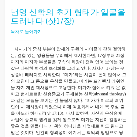
번영 신학의 초기 형태가 얼굴을
드러내다 (삿17장)
목차로 돌아가기
사사기의 중심 부분이 압제와 구원의 사이클에 갇혀 절망하
는, 결함 있는 영웅들을 우리에게 제시한다면, 17장부터 21장
까지의 마지막 부분들은 구속의 희망이 전혀 없어 보이는 것
같은 타락한 백성의 초상화를 그리고 있다. 사사기 17장은 우
상숭배 패러디로 시작한다. ‘미가’라는 사람이 돈이 많아서 그
의 모친이 그 돈으로 우상을 만들고, 미가는 프리랜서 레위인
을 자기 개인 제사장으로 고용한다. 미가가 집에서 키워 온 값
싸고 번지르르한 신흥종교가 구제불능 신학(abysmal theology)
과 같은 모습을 보이는 건 놀랍지 않다. “미가가 이르되 레위
인이 내 제사장이 되었으니 이제 여호와께서 내게 복 주실 줄
을 아노라 하니라”(삿 17:13). 다시 말하면, 자신의 우상숭배
사업에 종교적 권위를 갖게 됨으로써 미가는 자신이 갈망하는
좋은 것을 만들어 내기 위해 하나님을 제멋대로 써도 된다고
믿은 것이다. 인간의 창의성이 여기서는 최악의 방법으로 낭