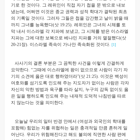
기로 한 것이다. 그 레위인이 직접 자기 첩을 문 밖으로 내보
냈는데, 어쩌면 이것은 종교 권력과 성적 학대가 결탁된 최초
의 기록일 것이다. 그러자 그들은 첩을 강간했고 날이 밝을 때
까지 그녀를 능욕했다(삿 19:25). 레위인은 그녀의 시체를 토
막 내서 이스라엘 각 지파에 보냈고, 그 시체를 받은 이스라엘
지파는 그에 대한 보복으로 베냐민 지파를 거의 멸절했다(삿
20-21장). 이스라엘 족속이 가나안 족속화된 것이다.
[1]
사사기의 결론 부분은 그 끔찍한 사건을 이렇게 간결하게
요약한다. “그때에 이스라엘에 왕이 없으므로 사람이 각기 자
기의 소견에 옳은 대로 행하였더라”(삿 21:25). 이것은 백성이
여호와를 섬기도록 인도해 주는 지도자가 없이는 사람은 각자
자신의 악한 방법과 욕구를 따라 살지, 누구의 감독 없이도 옳
은 일을 행하도록 인도해 주는 내재적 도덕적 나침반을 따르
지 않는다는 것을 의미한다.
오늘날 우리의 일터 반경 안에서 (여성과 외국인의 학대를
포함해) 힘없는 자를 위협하는 일은 충격적일 만큼 흔하게 일
어난다. 우리가 위험해진다고 해도 불의에 직면한 사람 편에