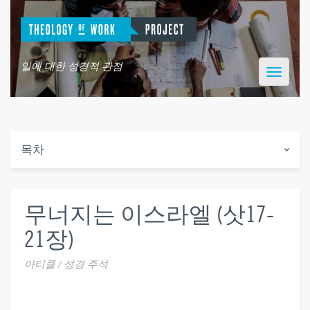
일에 대한 성경적 관점
Toggle
navigatio
목차
무너지는 이스라엘 (삿17-
21장)
아티클 / 성경 주석