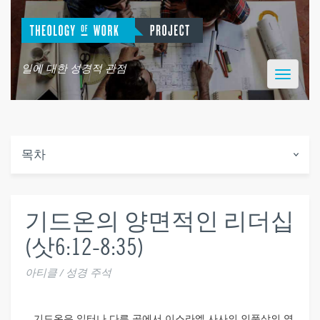
일에 대한 성경적 관점
Toggle
navigatio
목차
기드온의 양면적인 리더십
(삿6:12-8:35)
아티클 / 성경 주석
기드온은 일터나 다른 곳에서 이스라엘 사사의 인품상의 역