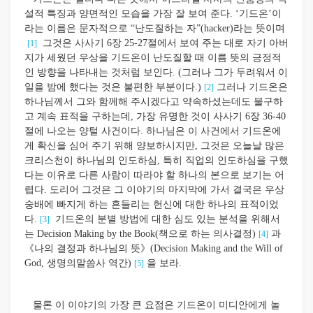
설적 특징과 양면적인 모습을 가장 잘 보여 준다. ‘기드온’이
라는 이름은 문자적으로 “난도질하는 자”(hacker)라는 뜻이며
그것은 사사기 6장 25-27절에서 보여 주는 대로 자기 아버
[1]
지가 세웠던 우상을 기드온이 난도질할 때 이름 뜻의 긍정적
인 방향을 나타내는 것처럼 보인다. (그러나 그가 두려워서 이
일을 밤에 했다는 것은 불편한 부분이다.)
그러나 기드온은
[2]
하나님께서 그와 함께해 주시겠다고 약속하셨는데도 불구하
고 계속 표적을 구하는데, 가장 유명한 것이 사사기 6장 36-40
절에 나오는 양털 사건이다. 하나님은 이 사건에서 기드온에
게 확신을 심어 주기 위해 양보하시지만, 그것은 오늘날 많은
크리스천이 하나님의 인도하심, 특히 직업의 인도하심을 구했
다는 이유로 다른 사람이 따라야 할 하나의 본으로 보기는 어
렵다. 도리어 그것은 그 이야기의 마지막에 가서 결국은 우상
숭배에 빠지게 하는 흔들리는 헌신에 대한 하나의 표적이었
다.
기드온의 분별 방법에 대한 심도 있는 분석을 위해서
[3]
는 Decision Making by the Book(책으로 하는 의사결정)
과
[4]
《나의 결정과 하나님의 뜻》(Decision Making and the Will of
God, 생명의말씀사 역간)
을 보라.
[5]
물론 이 이야기의 가장 큰 요점은 기드온이 미디안에게 놀