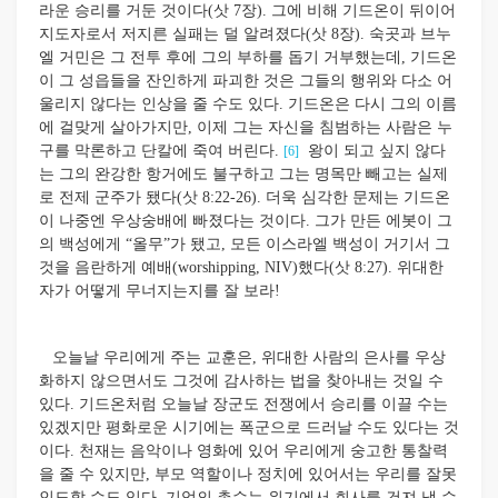
라운 승리를 거둔 것이다(삿 7장). 그에 비해 기드온이 뒤이어
지도자로서 저지른 실패는 덜 알려졌다(삿 8장). 숙곳과 브누
엘 거민은 그 전투 후에 그의 부하를 돕기 거부했는데, 기드온
이 그 성읍들을 잔인하게 파괴한 것은 그들의 행위와 다소 어
울리지 않다는 인상을 줄 수도 있다. 기드온은 다시 그의 이름
에 걸맞게 살아가지만, 이제 그는 자신을 침범하는 사람은 누
구를 막론하고 단칼에 죽여 버린다.
왕이 되고 싶지 않다
[6]
는 그의 완강한 항거에도 불구하고 그는 명목만 빼고는 실제
로 전제 군주가 됐다(삿 8:22-26). 더욱 심각한 문제는 기드온
이 나중엔 우상숭배에 빠졌다는 것이다. 그가 만든 에봇이 그
의 백성에게 “올무”가 됐고, 모든 이스라엘 백성이 거기서 그
것을 음란하게 예배(worshipping, NIV)했다(삿 8:27). 위대한
자가 어떻게 무너지는지를 잘 보라!
오늘날 우리에게 주는 교훈은, 위대한 사람의 은사를 우상
화하지 않으면서도 그것에 감사하는 법을 찾아내는 것일 수
있다. 기드온처럼 오늘날 장군도 전쟁에서 승리를 이끌 수는
있겠지만 평화로운 시기에는 폭군으로 드러날 수도 있다는 것
이다. 천재는 음악이나 영화에 있어 우리에게 숭고한 통찰력
을 줄 수 있지만, 부모 역할이나 정치에 있어서는 우리를 잘못
인도할 수도 있다. 기업의 총수는 위기에서 회사를 건져 낼 수