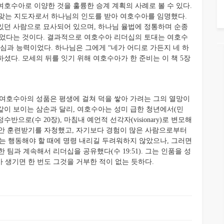
호수아로 이양한 것을 훌륭한 승계 계획의 사례로 볼 수 있다.
 맞는 지도자로서 하나님의 인도를 받아 여호수아를 임명했다.
이 있던 사람으로 묘사되어 있으며, 하나님 율법에 정통하며 순종
사람이었다는 것이다. 결과적으로 여호수아 리더십의 토대는 여호수
심과 능력이었다. 하나님은 그에게 “네가 어디로 가든지 네 하
하셨다. 모세의 뒤를 잇기 위해 여호수아가 한 준비는 이 책 5장
여호수아의 성품은 평생에 걸쳐 덕을 쌓아 가려는 그의 열망이
것같이 보이는 삼손과 달리, 여호수아는 성미 급한 청년에서(민
 행정수반으로(수 20장), 마침내 예언적 선각자(visionary)로 변모해
 동안 훈련받기를 자청했고, 자기보다 경험이 많은 사람으로부터
여호수아는 행동해야 할 때에 명령 내리길 두려워하지 않았으나, 그러면
팀과 계속해서 리더십을 공유했다(수 19:51). 그는 인품을 성
 생기면 한 번도 그것을 거부한 적이 없는 듯하다.