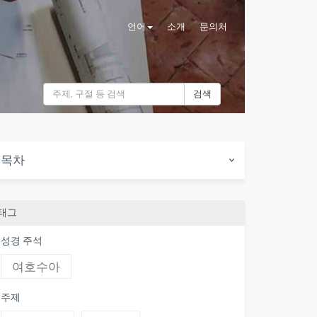
언어
소개
문의처
검색
목차
태그
성경 주석
여호수아
주제