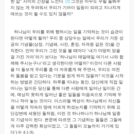
한 삶” 사이의 긴장을 느낀다.
그것은 아무도 우릴 돌봐주
[3]
지 않는 게 두려워서 우리가 기어이 일등이 되려고 지나치게
애쓰는 것이 될 수도 있지 않을까?
하나님이 우리를 위해 행하시는 일을 기억하는 것이 습관이
된다면 어떻게 될까? 우리 중 상당수는 일에서 우리가 거둔 성
공의 기념물(상장, 기념패, 사진, 훈장, 자격증 같은 것)을 간
직한다. 만약 우리가 그런 것을 볼 때마다 ‘내가 마땅히 얻을
걸 가진 거야’라기 보다는 ‘하나님이 매일매일 여기서 나와 함
께해 주시는구나’라고 생각한다면 어떨까? 이것이 다른 사람
을 더 돌보게 우리를 좀 더 자유롭게 해 주면서, 우리도 여전
히 돌봄을 받고 있다는 기분을 받게 하지 않을까? 이것을 시작
하는 방법은 간단하다. 하루를 지내는 동안, 당신에게 직접 일
어나는 일이든 당신을 통해 다른 사람에게 일어난 일이든 간
에, 예상치 못하게 일어난 좋은 일들을 마음속으로 기억해 두
거나 적어 놓는 것이다. 이스라엘 백성이 하나님께서 자신들
을 어떻게 약속의 땅에 이르게 하셨는지를 기억하기 위해 요
단강변에 세웠던 돌처럼, 이런 것 하나하나가 하나님께 일종
의 기념석이 된다. 본문에 따르면 그 기념하는 돌들은 그들에
게 아주 강력한 회상이었고, ‘그 돌들이 오늘까지 거기에 있
다’(수 4:1-9).