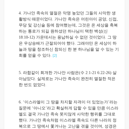
4. 가나안 족속의 멸절은 악명 높았던 그들의 사악한 생
활방식 때문이었다. 가나안 족속은 어린아이 공양, 신접,
무당 및 강신술 등에 참여했는데, 그것은 온 세상을 축복
하는 통로가 되길 원하셨던 하나님이 택한 백성(신
18:10-12) 가운데서는 용납하실 수 없던 것이었다. 그 땅
은 우상숭배가 근절되어야 했다. 그래야만 온 세상이 하
늘과 땅을 창조하신 참되신 한 분 하나님을 알 수 있는 기
회를 얻을 수 있다.
[2]
5. 라합같이 회개한 가나안 사람은(수 2:1-21 6:22-26) 살
아남았다. 실제로는 가나안 족속이 완전히 멸절한 적은
한 번도 없었다.
6. ‘이스라엘이 그 땅을 차지할 자격이 더 있었는가’라는
질문에 ‘아니오’라고 확실하게 답할 수 있을 만큼 이스라
엘도 결국 가나안 족속 못지않게 사악한 행위를 그대로
했다. 가나안 족속처럼 이스라엘 족속도 다른 나라의 정
복으로 그 땅에서 쫓겨나는 고난을 겪을 것이며, 성경은