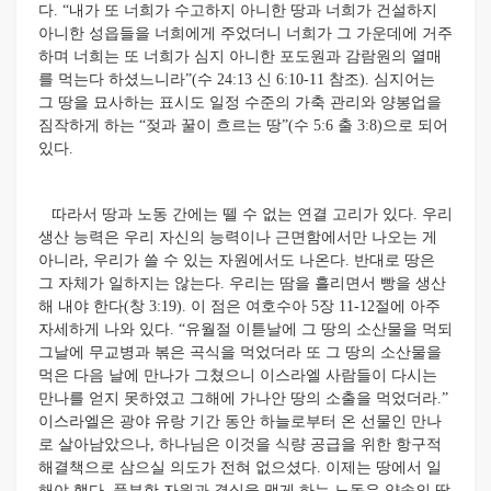
다. “내가 또 너희가 수고하지 아니한 땅과 너희가 건설하지
아니한 성읍들을 너희에게 주었더니 너희가 그 가운데에 거주
하며 너희는 또 너희가 심지 아니한 포도원과 감람원의 열매
를 먹는다 하셨느니라”(수 24:13 신 6:10-11 참조). 심지어는
그 땅을 묘사하는 표시도 일정 수준의 가축 관리와 양봉업을
짐작하게 하는 “젖과 꿀이 흐르는 땅”(수 5:6 출 3:8)으로 되어
있다.
따라서 땅과 노동 간에는 뗄 수 없는 연결 고리가 있다. 우리
생산 능력은 우리 자신의 능력이나 근면함에서만 나오는 게
아니라, 우리가 쓸 수 있는 자원에서도 나온다. 반대로 땅은
그 자체가 일하지는 않는다. 우리는 땀을 흘리면서 빵을 생산
해 내야 한다(창 3:19). 이 점은 여호수아 5장 11-12절에 아주
자세하게 나와 있다. “유월절 이튿날에 그 땅의 소산물을 먹되
그날에 무교병과 볶은 곡식을 먹었더라 또 그 땅의 소산물을
먹은 다음 날에 만나가 그쳤으니 이스라엘 사람들이 다시는
만나를 얻지 못하였고 그해에 가나안 땅의 소출을 먹었더라.”
이스라엘은 광야 유랑 기간 동안 하늘로부터 온 선물인 만나
로 살아남았으나, 하나님은 이것을 식량 공급을 위한 항구적
해결책으로 삼으실 의도가 전혀 없으셨다. 이제는 땅에서 일
해야 했다. 풍부한 자원과 결실을 맺게 하는 노동은 약속의 땅