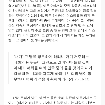
한 특징이 될 만큼 중요하다. “그 땅이 …… 평온(rest, NIV)하
였더라”(삿 3:11, 30 등). 여호수아서의 주된 활동은, 이스라엘
이 하나님께서 그의 조상에게 주겠다고 약속하셨던 땅을 정복
하는 것이다(수 2:24 1:6). 땅은 하나님이 이스라엘과 함께 공
연해 나가시는 드라마의 중심 무대이며, 하나님이 그 나라에
하신 약속의 핵심이다. 모세의 율법조차 그 땅과 뗄 수 없게
얽혀 있다. 율법의 주요 조항 중 많은 것이 그 땅 안에서 이스
라엘에게 의미 있으며, 그 언약 아래서 가해지는 가장 무거운
벌이 그 땅에서 쫓겨나는 것이었다.
[내가] 그 땅을 황무하게 하리니 거기 거주하는
너희의 원수들이 그것으로 말미암아 놀랄 것이
며 내가 너희를 여러 민족 중에 흩을 것이요 내가
칼을 빼어 너희를 따르게 하리니 너희의 땅이 황
무하며 너희의 성읍이 황폐하리라(레 26:32-33).
그 땅, 우리가 밟고 서 있는 흙은 우리 실존이 이루어지는 곳
이다. (심지어 바다로 나가거나 하늘로 나가는 사람도 대부분