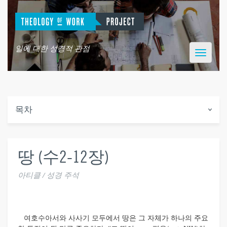
일에 대한 성경적 관점
Toggle
navigatio
목차
땅 (수2-12장)
아티클 / 성경 주석
여호수아서와 사사기 모두에서 땅은 그 자체가 하나의 주요