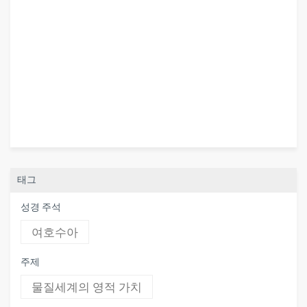
태그
성경 주석
여호수아
주제
물질세계의 영적 가치