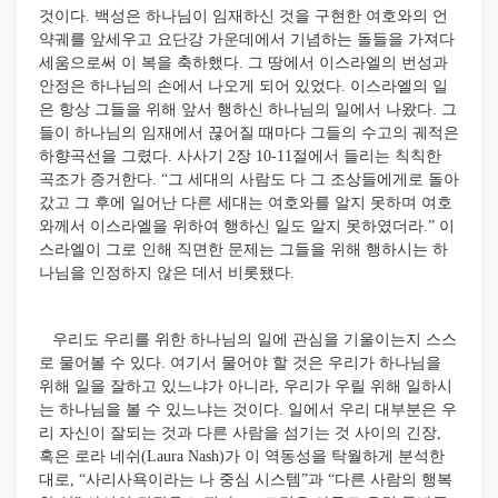
것이다. 백성은 하나님이 임재하신 것을 구현한 여호와의 언
약궤를 앞세우고 요단강 가운데에서 기념하는 돌들을 가져다
세움으로써 이 복을 축하했다. 그 땅에서 이스라엘의 번성과
안정은 하나님의 손에서 나오게 되어 있었다. 이스라엘의 일
은 항상 그들을 위해 앞서 행하신 하나님의 일에서 나왔다. 그
들이 하나님의 임재에서 끊어질 때마다 그들의 수고의 궤적은
하향곡선을 그렸다. 사사기 2장 10-11절에서 들리는 칙칙한
곡조가 증거한다. “그 세대의 사람도 다 그 조상들에게로 돌아
갔고 그 후에 일어난 다른 세대는 여호와를 알지 못하며 여호
와께서 이스라엘을 위하여 행하신 일도 알지 못하였더라.” 이
스라엘이 그로 인해 직면한 문제는 그들을 위해 행하시는 하
나님을 인정하지 않은 데서 비롯됐다.
우리도 우리를 위한 하나님의 일에 관심을 기울이는지 스스
로 물어볼 수 있다. 여기서 물어야 할 것은 우리가 하나님을
위해 일을 잘하고 있느냐가 아니라, 우리가 우릴 위해 일하시
는 하나님을 볼 수 있느냐는 것이다. 일에서 우리 대부분은 우
리 자신이 잘되는 것과 다른 사람을 섬기는 것 사이의 긴장,
혹은 로라 네쉬(Laura Nash)가 이 역동성을 탁월하게 분석한
대로, “사리사욕이라는 나 중심 시스템”과 “다른 사람의 행복