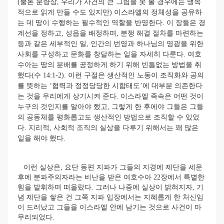
(물론 분량상, 우리가 사건의 큰 그림을 못 볼 경우에는 맹목
적으로 읽게 만들 수도 있지만) 이스라엘의 정체성을 공유하
는 데 땅이 수행하는 필수적인 역할을 반영한다. 이 장들은 경
계선을 정하고, 성읍을 배정하며, 분쟁 해결 절차를 마련하는
등과 같은 세부적인 일, 인간의 번영과 하나님의 영광을 위한
사회를 구성하고 문화를 창달하는 일을 자세히 다룬다. 여호
수아는 땅의 분배를 공정하게 하기 위해 빈틈없는 방법을 취
했다(수 14:1-2). 이런 구절은 생산적인 노동이 조직화와 공의
를 뜻하는 ‘협력과 정정당당한 시합태도’에 대부분 의존한다
는 것을 우리에게 상기시켜 준다. 이스라엘 족속은 어떤 것이
누구의 것인지를 알아야 했고, 그렇게 한 후에야 그들은 그들
의 공동체를 평화롭고도 생산적인 방법으로 조직할 수 있었
다. 지리적, 사회적 조직의 실상을 다루기 위해서는 꽤 많은
일을 해야 했다.
이런 실상은, 요단 동편 지파가 그들의 지경에 제단을 세운
후에 분파주의자라는 비난을 받은 여호수아 22장에서 특별한
힘을 발휘하며 떠올랐다. 그러나 나중에 실상이 밝혀지자, 기
념 제단을 쌓은 건 그쪽 지파 입장에서는 지혜롭게 한 처신임
이 드러났고 그들을 이스라엘 안에 남기는 것으로 사건이 마
무리되었다.