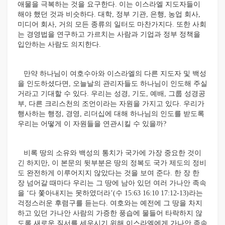
애물을 극복하는 것을 요구한다. 이는 이스라엘 지도자들이
해야 했던 것과 비슷하다. 대학, 정부 기관, 은행, 농업 회사,
미디어 회사, 거의 모든 종류의 일터도 마찬가지다. 또한 사회
는 경영법을 연구하고 가르치는 사람과 기업과 정부 정책을
입안하는 사람도 의지한다.
만약 하나님이 여호수아와 이스라엘의 다른 지도자 및 백성
을 인도하셨다면, 오늘날의 관리자들도 하나님이 인도해 주실
거라고 기대할 수 있다. 우리는 성경, 기도, 예배, 그룹 성경공
부, 다른 크리스천의 조언이라는 자원을 가지고 있다. 우리가
행사하는 행정, 경영, 리더십에 대해 하나님의 인도를 받도록
우리는 어떻게 이 자원들을 연관시킬 수 있을까?
비록 땅의 소유와 백성의 통치가 국가에 가장 중요한 것이
긴 하지만, 이 본문의 뒷부분은 땅의 정복도 국가 제도의 정비
도 완전하게 이루어지지 않았다는 것을 보여 준다. 한 장 한
장 넘어갈 때마다 우리는 그 땅에 남아 있던 여러 가나안 족속
을 ‘다 쫓아내지는 못하였더라’(수 15:63 16:10 17:12-13)라는
걱정스러운 후렴구를 듣는다. 여호와는 예전에 그 땅을 차지
하고 있던 가나안 사람의 가증한 풍습에 물들어 타락하지 않
도록 새로운 질서를 세우시기 위해 이스라엘에게 가나안 족속