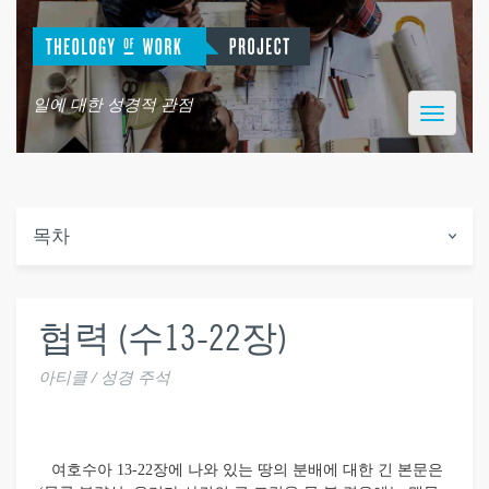
일에 대한 성경적 관점
Toggle
navigatio
목차
협력 (수13-22장)
아티클 / 성경 주석
여호수아 13-22장에 나와 있는 땅의 분배에 대한 긴 본문은