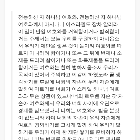
전능하신 자 하나님 여호와, 전능하신 자 하나님
여호와께서 아시나니 이스라엘도 장차 알리라
이 일이 만일 여호와를 거역함이거나 범죄함이
거든 주께서는 오늘 우리를 구원하지 마시옵소
서 우리가 제단을 쌓은 것이 돌이켜 여호와를 따
르지 아니하려 함이거나 또는 그 위에 번제나 소
제를 드리려 함이거나 또는 화목제물을 드리려
함이거든 여호와는 친히 벌하시옵소서 우리가
목적이 있어서 주의하고 이같이 하였노라 곧 생
각하기를 후일에 너희의 자손이 우리 자손에게
말하여 이르기를 너희가 이스라엘 하나님 여호
와와 무슨 상관이 있느냐 너희 르우벤 자손 갓 자
손아 여호와께서 우리와 너희 사이에 요단으로
경계를 삼으셨나니 너희는 여호와께 받을 분깃
이 없느니라 하여 너희의 자손이 우리 자손에게
여호와 경외하기를 그치게 할까 하여 우리가 말
하기를 우리가 이제 한 제단 쌓기를 준비하자 하
였노니 이는 번제를 위함도 아니요 다른 제사를